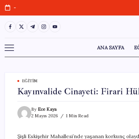
Skip
-
to
content
https://www.facebook.com/
https://twitter.com/
https://t.me/
https://www.instagram.com/
https://youtube.com/
ANA SAYFA
E
EĞITIM
Kayınvalide Cinayeti: Firari Hü
By
Ece Kaya
2 Mayıs 2026
1 Min Read
Şişli Eskişehir Mahallesi’nde yaşanan korkunç ola