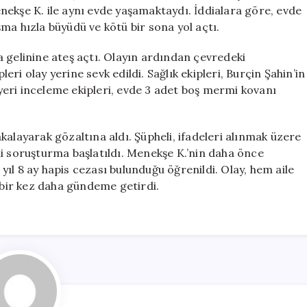
İlgili
Menekşe K. ile aynı evde yaşamaktaydı. İddialara göre, evde
Şok
ma hızla büyüdü ve kötü bir sona yol açtı.
Gelişme!
için
 gelinine ateş açtı. Olayın ardından çevredeki
leri olay yerine sevk edildi. Sağlık ekipleri, Burçin Şahin’in
y yeri inceleme ekipleri, evde 3 adet boş mermi kovanı
yakalayarak gözaltına aldı. Şüpheli, ifadeleri alınmak üzere
gili soruşturma başlatıldı. Menekşe K.’nin daha önce
ıl 8 ay hapis cezası bulunduğu öğrenildi. Olay, hem aile
ı bir kez daha gündeme getirdi.