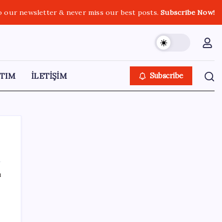
o our newsletter & never miss our best posts.
Subscribe Now!
TIM
İLETİŞİM
Subscribe
ı
SON YAZILAR
Erdoğan’dan AKP teşkilatına ‘süreç’
talimatı: ‘Genel af yok, kişiye özel statü yok,