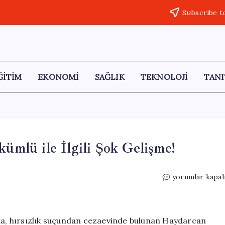
Subscribe t
ĞİTİM
EKONOMİ
SAĞLIK
TEKNOLOJİ
TANI
kümlü ile İlgili Şok Gelişme!
Kayınvalide
yorumlar kapal
Cinayeti:
Firari
Hükümlü
ile
yda, hırsızlık suçundan cezaevinde bulunan Haydarcan