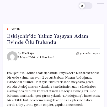
Skip
to
content
EĞITIM
Eskişehir’de Yalnız Yaşayan Adam
Evinde Ölü Bulundu
Eskişehir’de
By
Ece Kaya
yorumlar kapalı
Yalnız
2 Mayıs 2026
1 Min Read
Yaşayan
Adam
Evinde
Eskişehir’in Odunpazarı ilçesinde, Büyükdere Mahallesi’ndeki
Ölü
bir evde yalnız yaşayan 2 çocuk babası Nazım Aydoğmuş,
Bulundu
için
evinde ölü bulundu. 2 Mayıs 2026 tarihinde meydana gelen
olayda, Aydoğmuş’un yakınları kendisinden uzun süre haber
alamayınca durumu kontrol etmek amacıyla evine gitti. Elde
bulunan anahtarla içeri giren yakınları, Aydoğmuş’u hareketsiz
bir şekilde bulunca hemen sağlık ve polis ekiplerine haber
verdi. Olay yerine gelen ekipler, yapılan incelemede