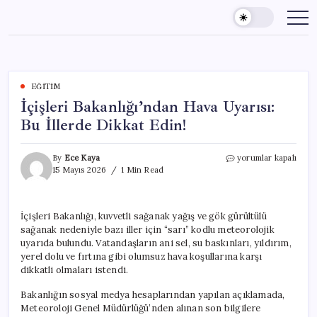
Skip
to
content
EĞITIM
İçişleri Bakanlığı’ndan Hava Uyarısı:
Bu İllerde Dikkat Edin!
İçişleri
By
Ece Kaya
yorumlar kapalı
Bakanlığı’ndan
15 Mayıs 2026
1 Min Read
Hava
Uyarısı:
Bu
İçişleri Bakanlığı, kuvvetli sağanak yağış ve gök gürültülü
İllerde
sağanak nedeniyle bazı iller için “sarı” kodlu meteorolojik
Dikkat
Edin!
uyarıda bulundu. Vatandaşların ani sel, su baskınları, yıldırım,
için
yerel dolu ve fırtına gibi olumsuz hava koşullarına karşı
dikkatli olmaları istendi.
Bakanlığın sosyal medya hesaplarından yapılan açıklamada,
Meteoroloji Genel Müdürlüğü’nden alınan son bilgilere