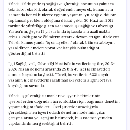
Kaybetti
Türeli, Türkiye’de iş sağlığı ve güvenliği sorununu yalnızca
için
teknik bir eksiklik olarak değerlendirmeyerek, bunun aynı
zamanda her yıl binlerce işçinin yaşamını yitirdiği ciddi bir
toplumsal problem olduğuna dikkat çekti. 30 Haziran 2012
tarihinde yürürlüğe giren 6331 sayılı İş Sağlığı ve Güvenliği
Yasası’nın, geçen 13 yıl zarfında iş kazalarını azaltmakta
etkisiz kaldığını ve ölümlerin artarak devam ettiğini ifade etti.
Türeli, kamuoyunda “iş cinayetleri” olarak bilinen tabloyun,
yasal düzenlemelerin pratikte karşılık bulmadığını
gösterdiğini belirtti.
İşçi Sağlığı ve İş Güvenliği Meclisi’nin verilerine göre, 2013-
2026 Nisan dönemi arasında 25 bin 49 işçi iş cinayetleri
sonucu hayatını kaybetti. Türeli, bu verilerin 6331 sayılı
yasanın iş cinayetlerini azaltmadaki yetersizliğini ortaya
koyduğunu savundu.
Türeli, iş güvenliği uzmanları ve işyeri hekimlerinin
işverenlerden doğrudan ücret aldıkları için bağımsız denetim
yapamadığını ifade etti. Özel şirketler aracılığıyla
gerçekleştirilen işyeri odaklı denetim modelinin çıkar
çatışmalarına yol açtığını belirterek, bu sistemin yeniden
yapılandırılması gerektiğini belirtti.