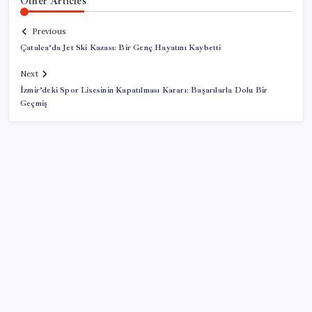
Other Articles
Previous
Çatalca’da Jet Ski Kazası: Bir Genç Hayatını Kaybetti
Next
İzmir’deki Spor Lisesinin Kapatılması Kararı: Başarılarla Dolu Bir
Geçmiş
SON YAZILAR
WhatsApp’ta Küresel Kaos: Milyonlarca Hesap
Neden Kapatıldı?