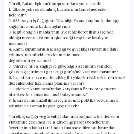
Türeli, Bakan Işıkhan’dan şu sorulara yanıt istedi:
1. Ülkede yüksek ölümlü iş kazalarının temel nedenleri
nelerdir?
2. 6331 sayılı İş Sağlığı ve Güvenliği Yasası bugüne kadar işçi
sağlığına somut katkı sağladı mı?
3. İş güvenliği uzmanlarının işverenle ücret ilişkisi içinde
olduğu mevcut sistemin işlemediği tespitine katılıyor
musunuz?
4. Kamu kurumlarının iş sağlığı ve güvenliği sistemine dahil
edilmesinin sürekli ertelenmesini nasıl
değerlendiriyorsunuz?
5. Türkiye’nin iş sağlığı ve güvenliği sisteminin yeniden
gözden geçirilmesi gerektiği görüşüne katılıyor musunuz?
6. İnşaat, tarım ve madencilik gibi yüksek riskli sektörlere özel
düzenlemeler hazırlama planınız var mı?
7. Giderleri kamu tarafından karşılanan özerk bir denetim
otoritesi kurulmasına nasıl bakıyorsunuz?
8. İş kazalarının azaltılması için somut politika ve kurumsal
adımlar ne zaman hayata geçirilecek?
Türeli, iş sağlığı ve güvenliği alanında bağımsız bir denetim
sistemine geçilmesi ve iş güvenliği profesyonellerinin
ücretlerinin kamu tarafından finanse edilen bir havuzdan
karşılanması gerektiğini vurguladı. Ayrıca, yaşam hakkını