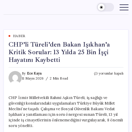
Skip
to
content
HABER
CHP’li Türeli’den Bakan Işıkhan’a
Kritik Sorular: 13 Yılda 25 Bin İşçi
Hayatını Kaybetti
CHP’li
By
Ece Kaya
yorumlar kapalı
Türeli’den
11 Mayıs 2026
2 Min Read
Bakan
Işıkhan’a
Kritik
CHP İzmir Milletvekili Rahmi Aşkın Türeli, iş sağlığı ve
Sorular:
güvenliği konularındaki uygulamaları Türkiye Büyük Millet
13
Yılda
Meclisi’ne taşıdı. Çalışma ve Sosyal Güvenlik Bakanı Vedat
25
Işıkhan’a yanıtlaması için soru önergesi sunan Türeli, 13 yıl
Bin
içinde iş cinayetlerinin önlenemediğini vurgulayarak, 8 önemli
İşçi
soru yöneltti.
Hayatını