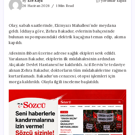
Elektrik
By
Ece Kaya
yorumlar kapalı
akımına
26 Haziran 2026
1 Min Read
kapılan
8
yaşındaki
Olay, sabah saatlerinde, Ekinyazı Mahallesi’nde meydana
Zehra
geldi. İddiaya göre, Zehra Bakadur, evlerinin bahçesinde
öldü
için
bulunan su pompasındaki elektrik kaçağına temas edip, akıma
kapıldı.
Ailesinin ihbarı üzerine adrese sağlık ekipleri sevk edildi.
Yaralanan Bakadur, ekiplerin ilk müdahalesinin ardından
Akçakale Devlet Hastanesi’ne kaldırıldı. Acil Servis’te tedaviye
alınan Zehra Bakadur, doktorların tüm müdahalelerine rağmen
kurtarılamadı. Bakadur’un cenazesi, otopsi işlemleri için
morga kaldırıldı. Olayla ilgili inceleme başlatıldı.