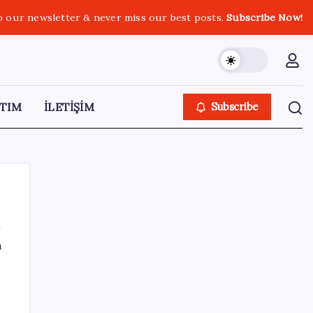
o our newsletter & never miss our best posts.
Subscribe Now!
TIM
İLETİŞİM
Subscribe
ı
SON YAZILAR
WhatsApp’ta Küresel Kaos: Milyonlarca
Hesap Neden Kapatıldı?