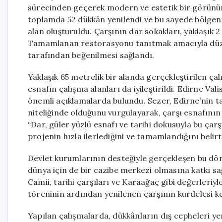
sürecinden geçerek modern ve estetik bir görünü
toplamda 52 dükkân yenilendi ve bu sayede bölgenin
alan oluşturuldu. Çarşının dar sokakları, yaklaşık 2
Tamamlanan restorasyonu tanıtmak amacıyla düzen
tarafından beğenilmesi sağlandı.
Yaklaşık 65 metrelik bir alanda gerçekleştirilen ça
esnafın çalışma alanları da iyileştirildi. Edirne Va
önemli açıklamalarda bulundu. Sezer, Edirne’nin tar
niteliğinde olduğunu vurgulayarak, çarşı esnafının r
“Dar, güler yüzlü esnafı ve tarihi dokusuyla bu çar
projenin hızla ilerlediğini ve tamamlandığını belirt
Devlet kurumlarının desteğiyle gerçekleşen bu dön
dünya için de bir cazibe merkezi olmasına katkı sağ
Camii, tarihi çarşıları ve Karaağaç gibi değerleriyle
töreninin ardından yenilenen çarşının kurdelesi k
Yapılan çalışmalarda, dükkânların dış cepheleri ye