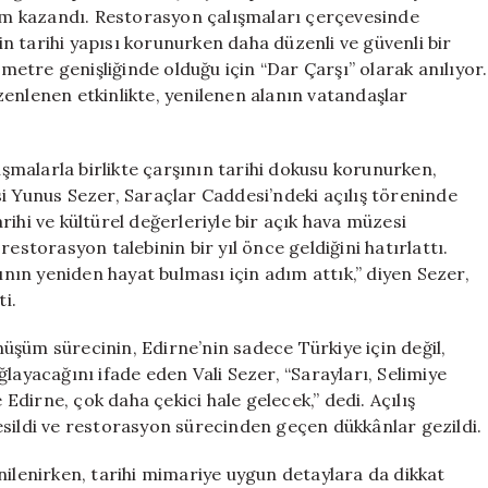
Restorasyon
m kazandı. Restorasyon çalışmaları çerçevesinde
Tamamlandı
 tarihi yapısı korunurken daha düzenli ve güvenli bir
için
 metre genişliğinde olduğu için “Dar Çarşı” olarak anılıyor.
lenen etkinlikte, yenilenen alanın vatandaşlar
lışmalarla birlikte çarşının tarihi dokusu korunurken,
lisi Yunus Sezer, Saraçlar Caddesi’ndeki açılış töreninde
ihi ve kültürel değerleriyle bir açık hava müzesi
estorasyon talebinin bir yıl önce geldiğini hatırlattı.
şının yeniden hayat bulması için adım attık,” diyen Sezer,
ti.
üşüm sürecinin, Edirne’nin sadece Türkiye için değil,
layacağını ifade eden Vali Sezer, “Sarayları, Selimiye
 Edirne, çok daha çekici hale gelecek,” dedi. Açılış
esildi ve restorasyon sürecinden geçen dükkânlar gezildi.
nilenirken, tarihi mimariye uygun detaylara da dikkat