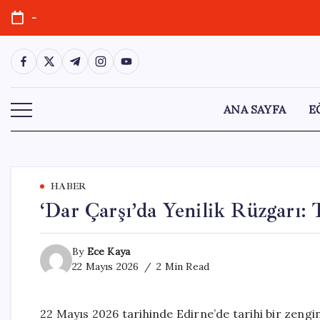
Skip
-
to
content
https://www.facebook.com/
https://twitter.com/
https://t.me/
https://www.instagram.com/
https://youtube.com/
ANA SAYFA
E
HABER
‘Dar Çarşı’da Yenilik Rüzgarı:
By
Ece Kaya
22 Mayıs 2026
2 Min Read
22 Mayıs 2026 tarihinde Edirne’de tarihi bir zengi