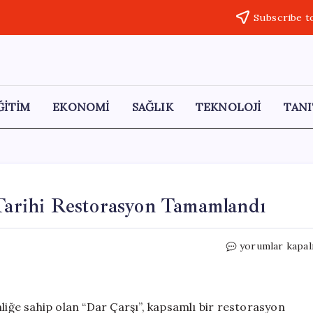
Subscribe t
ĞİTİM
EKONOMİ
SAĞLIK
TEKNOLOJİ
TANI
 Tarihi Restorasyon Tamamlandı
‘Dar
yorumlar kapal
Çarşı’da
Yenilik
Rüzgarı:
Tarihi
nliğe sahip olan “Dar Çarşı”, kapsamlı bir restorasyon