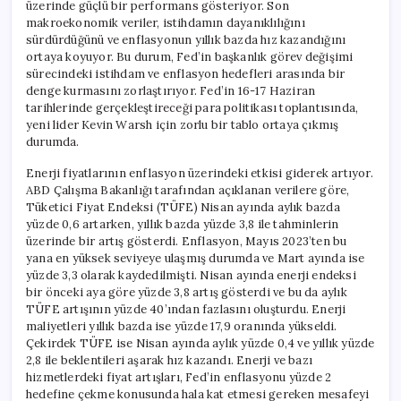
üzerinde güçlü bir performans gösteriyor. Son
makroekonomik veriler, istihdamın dayanıklılığını
sürdürdüğünü ve enflasyonun yıllık bazda hız kazandığını
ortaya koyuyor. Bu durum, Fed’in başkanlık görev değişimi
sürecindeki istihdam ve enflasyon hedefleri arasında bir
denge kurmasını zorlaştırıyor. Fed’in 16-17 Haziran
tarihlerinde gerçekleştireceği para politikası toplantısında,
yeni lider Kevin Warsh için zorlu bir tablo ortaya çıkmış
durumda.
Enerji fiyatlarının enflasyon üzerindeki etkisi giderek artıyor.
ABD Çalışma Bakanlığı tarafından açıklanan verilere göre,
Tüketici Fiyat Endeksi (TÜFE) Nisan ayında aylık bazda
yüzde 0,6 artarken, yıllık bazda yüzde 3,8 ile tahminlerin
üzerinde bir artış gösterdi. Enflasyon, Mayıs 2023’ten bu
yana en yüksek seviyeye ulaşmış durumda ve Mart ayında ise
yüzde 3,3 olarak kaydedilmişti. Nisan ayında enerji endeksi
bir önceki aya göre yüzde 3,8 artış gösterdi ve bu da aylık
TÜFE artışının yüzde 40’ından fazlasını oluşturdu. Enerji
maliyetleri yıllık bazda ise yüzde 17,9 oranında yükseldi.
Çekirdek TÜFE ise Nisan ayında aylık yüzde 0,4 ve yıllık yüzde
2,8 ile beklentileri aşarak hız kazandı. Enerji ve bazı
hizmetlerdeki fiyat artışları, Fed’in enflasyonu yüzde 2
hedefine çekme konusunda hala kat etmesi gereken mesafeyi