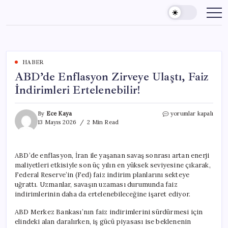
Skip
to
content
HABER
ABD’de Enflasyon Zirveye Ulaştı, Faiz
İndirimleri Ertelenebilir!
ABD’de
By
Ece Kaya
yorumlar kapalı
Enflasyon
13 Mayıs 2026
2 Min Read
Zirveye
Ulaştı,
Faiz
ABD’de enflasyon, İran ile yaşanan savaş sonrası artan enerji
İndirimleri
maliyetleri etkisiyle son üç yılın en yüksek seviyesine çıkarak,
Ertelenebilir!
için
Federal Reserve’in (Fed) faiz indirim planlarını sekteye
uğrattı. Uzmanlar, savaşın uzaması durumunda faiz
indirimlerinin daha da ertelenebileceğine işaret ediyor.
ABD Merkez Bankası’nın faiz indirimlerini sürdürmesi için
elindeki alan daralırken, iş gücü piyasası ise beklenenin