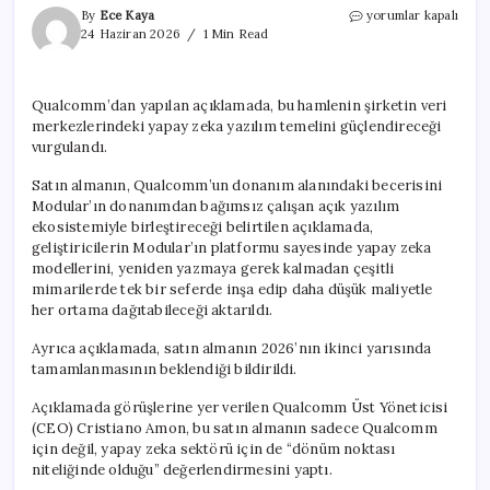
Qualcomm,
By
Ece Kaya
yorumlar kapalı
yapay
24 Haziran 2026
1 Min Read
zeka
girişimi
Modular’ı
Qualcomm’dan yapılan açıklamada, bu hamlenin şirketin veri
satın
merkezlerindeki yapay zeka yazılım temelini güçlendireceği
almaya
hazırlanıyor
vurgulandı.
için
Satın almanın, Qualcomm’un donanım alanındaki becerisini
Modular’ın donanımdan bağımsız çalışan açık yazılım
ekosistemiyle birleştireceği belirtilen açıklamada,
geliştiricilerin Modular’ın platformu sayesinde yapay zeka
modellerini, yeniden yazmaya gerek kalmadan çeşitli
mimarilerde tek bir seferde inşa edip daha düşük maliyetle
her ortama dağıtabileceği aktarıldı.
Ayrıca açıklamada, satın almanın 2026’nın ikinci yarısında
tamamlanmasının beklendiği bildirildi.
Açıklamada görüşlerine yer verilen Qualcomm Üst Yöneticisi
(CEO) Cristiano Amon, bu satın almanın sadece Qualcomm
için değil, yapay zeka sektörü için de “dönüm noktası
niteliğinde olduğu” değerlendirmesini yaptı.