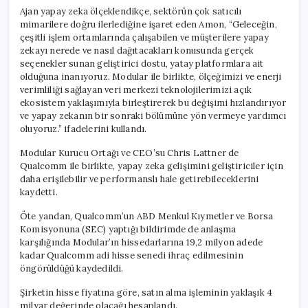
Ajan yapay zeka ölçeklendikçe, sektörün çok satıcılı
mimarilere doğru ilerlediğine işaret eden Amon, “Geleceğin,
çeşitli işlem ortamlarında çalışabilen ve müşterilere yapay
zekayı nerede ve nasıl dağıtacakları konusunda gerçek
seçenekler sunan geliştirici dostu, yatay platformlara ait
olduğuna inanıyoruz. Modular ile birlikte, ölçeğimizi ve enerji
verimliliği sağlayan veri merkezi teknolojilerimizi açık
ekosistem yaklaşımıyla birleştirerek bu değişimi hızlandırıyor
ve yapay zekanın bir sonraki bölümüne yön vermeye yardımcı
oluyoruz.” ifadelerini kullandı.
Modular Kurucu Ortağı ve CEO’su Chris Lattner de
Qualcomm ile birlikte, yapay zeka gelişimini geliştiriciler için
daha erişilebilir ve performanslı hale getirebileceklerini
kaydetti.
Öte yandan, Qualcomm’un ABD Menkul Kıymetler ve Borsa
Komisyonuna (SEC) yaptığı bildirimde de anlaşma
karşılığında Modular’ın hissedarlarına 19,2 milyon adede
kadar Qualcomm adi hisse senedi ihraç edilmesinin
öngörüldüğü kaydedildi.
Şirketin hisse fiyatına göre, satın alma işleminin yaklaşık 4
milyar değerinde olacağı hesaplandı.