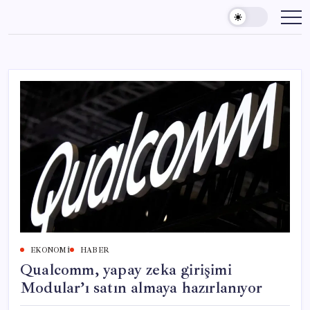
Skip
to
content
EKONOMI
HABER
Qualcomm, yapay zeka girişimi
Modular’ı satın almaya hazırlanıyor