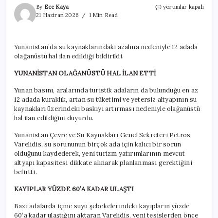
Yunanistan’da
By
Ece Kaya
yorumlar kapalı
kriz
21 Haziran 2026
1 Min Read
çıktı:
Olağanüstü
hal
Yunanistan’da su kaynaklarındaki azalma nedeniyle 12 adada
ilan
olağanüstü hal ilan edildiği bildirildi.
edildi
için
YUNANİSTAN OLAĞANÜSTÜ HAL İLAN ETTİ
Yunan basını, aralarında turistik adaların da bulunduğu en az
12 adada kuraklık, artan su tüketimi ve yetersiz altyapının su
kaynakları üzerindeki baskıyı artırması nedeniyle olağanüstü
hal ilan edildiğini duyurdu.
Yunanistan Çevre ve Su Kaynakları Genel Sekreteri Petros
Varelidis, su sorununun birçok ada için kalıcı bir sorun
olduğunu kaydederek, yeni turizm yatırımlarının mevcut
altyapı kapasitesi dikkate alınarak planlanması gerektiğini
belirtti.
KAYIPLAR YÜZDE 60’A KADAR ULAŞTI
Bazı adalarda içme suyu şebekelerindeki kayıpların yüzde
60’a kadar ulaştığını aktaran Varelidis, yeni tesislerden önce