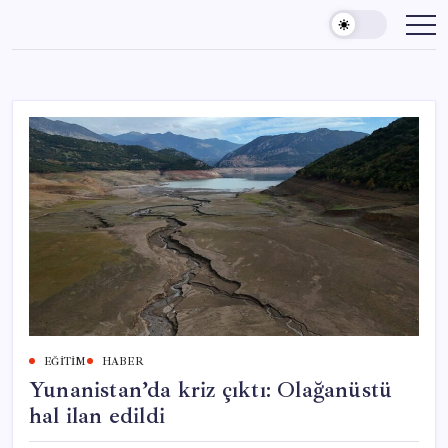
Skip
to
content
EĞITIM
HABER
Yunanistan’da kriz çıktı: Olağanüstü
hal ilan edildi