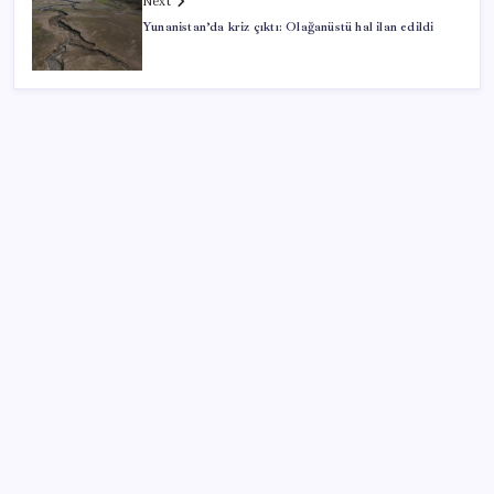
Next
Yunanistan’da kriz çıktı: Olağanüstü hal ilan edildi
SON YAZILAR
WhatsApp’ta Küresel Kaos: Milyonlarca Hesap
Neden Kapatıldı?
YENİ Parti lideri Özgür Özel’den MYK toplantısı
Canan Kaftancıoğlu’ndan Eren Ali Bingöl’e sert çıkış
Cem Küçük’ün gözaltına alınmasının ardından