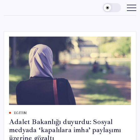
Skip
to
content
EĞITIM
Adalet Bakanlığı duyurdu: Sosyal
medyada ‘kapalılara imha’ paylaşımı
üzerine gözaltı