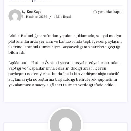
Adalet
By
Ece Kaya
yorumlar kapalı
Bakanlığı
21 Haziran 2026
1 Min Read
duyurdu:
Sosyal
medyada
Adalet Bakanlığı tarafından yapılan açıklamada, sosyal medya
‘kapalılara
platformlarında yer alan ve kamuoyunda tepki çeken paylaşım
imha’
paylaşımı
üzerine İstanbul Cumhuriyet Başsavcılığı’nın harekete geçtiği
üzerine
bildirildi.
gözaltı
için
Açıklamada, Hatice Ö. simli şahsın sosyal medya hesabından
yaptığı ve “Kapalılar imha edilsin” dediği anları içeren
paylaşımı nedeniyle hakkında “halkı kin ve düşmanlığa tahrik”
suçlamasıyla soruşturma başlatıldığı belirtilerek, şüphelinin
yakalanması amacıyla gözaltı talimatı verildiği ifade edildi.