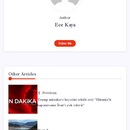
Author
Ece Kaya
Follow Me
Other Articles
Previous
Trump müzakere heyetini tehdit etti: ‘Hürmüz’ü
kapatırsanız İran’ı yok ederiz’