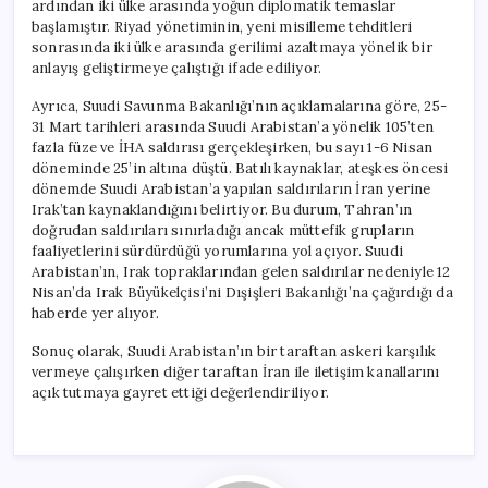
ardından iki ülke arasında yoğun diplomatik temaslar
başlamıştır. Riyad yönetiminin, yeni misilleme tehditleri
sonrasında iki ülke arasında gerilimi azaltmaya yönelik bir
anlayış geliştirmeye çalıştığı ifade ediliyor.
Ayrıca, Suudi Savunma Bakanlığı’nın açıklamalarına göre, 25-
31 Mart tarihleri arasında Suudi Arabistan’a yönelik 105’ten
fazla füze ve İHA saldırısı gerçekleşirken, bu sayı 1-6 Nisan
döneminde 25’in altına düştü. Batılı kaynaklar, ateşkes öncesi
dönemde Suudi Arabistan’a yapılan saldırıların İran yerine
Irak’tan kaynaklandığını belirtiyor. Bu durum, Tahran’ın
doğrudan saldırıları sınırladığı ancak müttefik grupların
faaliyetlerini sürdürdüğü yorumlarına yol açıyor. Suudi
Arabistan’ın, Irak topraklarından gelen saldırılar nedeniyle 12
Nisan’da Irak Büyükelçisi’ni Dışişleri Bakanlığı’na çağırdığı da
haberde yer alıyor.
Sonuç olarak, Suudi Arabistan’ın bir taraftan askeri karşılık
vermeye çalışırken diğer taraftan İran ile iletişim kanallarını
açık tutmaya gayret ettiği değerlendiriliyor.