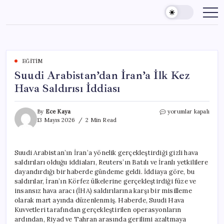
Skip
to
content
EĞITIM
Suudi Arabistan’dan İran’a İlk Kez
Hava Saldırısı İddiası
Suudi
By
Ece Kaya
yorumlar kapalı
Arabistan’dan
13 Mayıs 2026
2 Min Read
İran’a
İlk
Kez
Suudi Arabistan’ın İran’a yönelik gerçekleştirdiği gizli hava
Hava
saldırıları olduğu iddiaları, Reuters’ın Batılı ve İranlı yetkililere
Saldırısı
İddiası
dayandırdığı bir haberde gündeme geldi. İddiaya göre, bu
için
saldırılar, İran’ın Körfez ülkelerine gerçekleştirdiği füze ve
insansız hava aracı (İHA) saldırılarına karşı bir misilleme
olarak mart ayında düzenlenmiş. Haberde, Suudi Hava
Kuvvetleri tarafından gerçekleştirilen operasyonların
ardından, Riyad ve Tahran arasında gerilimi azaltmaya