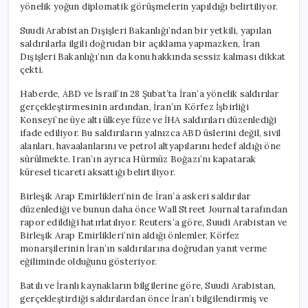
yönelik yoğun diplomatik görüşmelerin yapıldığı belirtiliyor.
Suudi Arabistan Dışişleri Bakanlığı’ndan bir yetkili, yapılan
saldırılarla ilgili doğrudan bir açıklama yapmazken, İran
Dışişleri Bakanlığı’nın da konu hakkında sessiz kalması dikkat
çekti.
Haberde, ABD ve İsrail’in 28 Şubat’ta İran’a yönelik saldırılar
gerçekleştirmesinin ardından, İran’ın Körfez İşbirliği
Konseyi’ne üye altı ülkeye füze ve İHA saldırıları düzenlediği
ifade ediliyor. Bu saldırıların yalnızca ABD üslerini değil, sivil
alanları, havaalanlarını ve petrol altyapılarını hedef aldığı öne
sürülmekte. Iran’ın ayrıca Hürmüz Boğazı’nı kapatarak
küresel ticareti aksattığı belirtiliyor.
Birleşik Arap Emirlikleri’nin de İran’a askeri saldırılar
düzenlediği ve bunun daha önce Wall Street Journal tarafından
rapor edildiği hatırlatılıyor. Reuters’a göre, Suudi Arabistan ve
Birleşik Arap Emirlikleri’nin aldığı önlemler, Körfez
monarşilerinin İran’ın saldırılarına doğrudan yanıt verme
eğiliminde olduğunu gösteriyor.
Batılı ve İranlı kaynakların bilgilerine göre, Suudi Arabistan,
gerçekleştirdiği saldırılardan önce İran’ı bilgilendirmiş ve