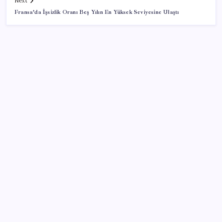
Next
Fransa’da İşsizlik Oranı Beş Yılın En Yüksek Seviyesine Ulaştı
SON YAZILAR
WhatsApp’ta Küresel Kaos: Milyonlarca Hesap
Neden Kapatıldı?
YENİ Parti lideri Özgür Özel’den MYK toplantısı
Canan Kaftancıoğlu’ndan Eren Ali Bingöl’e sert çıkış
Cem Küçük’ün gözaltına alınmasının ardından
gözler TGRT’ye çevrildi: ‘Program partnerlerinden
bir kişi daha gidecek’