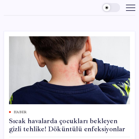
Skip
to
content
HABER
Sıcak havalarda çocukları bekleyen
gizli tehlike! Döküntülü enfeksiyonlar