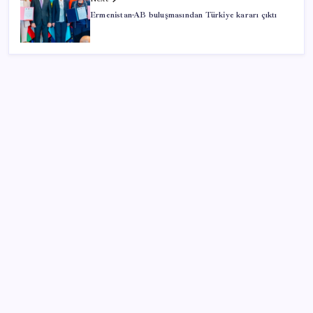
Ermenistan-AB buluşmasından Türkiye kararı çıktı
SON YAZILAR
WhatsApp’ta Küresel Kaos: Milyonlarca Hesap
Neden Kapatıldı?
YENİ Parti lideri Özgür Özel’den MYK toplantısı
Canan Kaftancıoğlu’ndan Eren Ali Bingöl’e sert çıkış
Cem Küçük’ün gözaltına alınmasının ardından