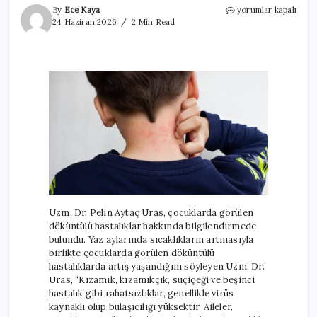
Sıcak
By
Ece Kaya
yorumlar kapalı
havalarda
24 Haziran 2026
2 Min Read
çocukları
bekleyen
gizli
tehlike!
Döküntülü
enfeksiyonlar
için
Uzm. Dr. Pelin Aytaç Uras, çocuklarda görülen
döküntülü hastalıklar hakkında bilgilendirmede
bulundu. Yaz aylarında sıcaklıkların artmasıyla
birlikte çocuklarda görülen döküntülü
hastalıklarda artış yaşandığını söyleyen Uzm. Dr.
Uras, “Kızamık, kızamıkçık, suçiçeği ve beşinci
hastalık gibi rahatsızlıklar, genellikle virüs
kaynaklı olup bulaşıcılığı yüksektir. Aileler,