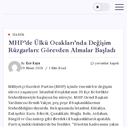
Skip
to
content
HABER
MHP’de Ülkü Ocakları’nda Değişim
Rüzgarları: Görevden Almalar Başladı
MHP’de
By
Ece Kaya
yorumlar kapalı
Ülkü
29 Nisan 2026
1 Min Read
Ocakları’nda
Değişim
Rüzgarları:
Milliyetçi Hareket Partisi (MHP) içinde önemli bir değişim
Görevden
süreci yaşanıyor. İstanbul il teşkilatının 39 ilçe ile birlikte
Almalar
Başladı
feshedilmesiyle başlayan bu süreçte, MHP Genel Başkan
için
Yardımcısı Semih Yalçın, peş peşe il başkanlıklarının
feshedildiğini duyurdu. Bu kapsamda İstanbul, Kütahya,
Eskişehir, Kars, Bilecik, Çanakkale, Muğla, Bolu, Ardahan,
Bingöl ve Gaziantep gibi illerdeki il başkanlıkları kapatıldı.
Parti içindeki kulislerde bu fesihler, “Yönetim kadrosuna yakın