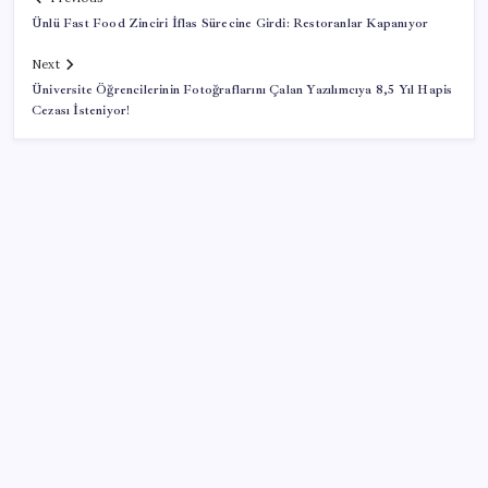
Ünlü Fast Food Zinciri İflas Sürecine Girdi: Restoranlar Kapanıyor
Next
Üniversite Öğrencilerinin Fotoğraflarını Çalan Yazılımcıya 8,5 Yıl Hapis
Cezası İsteniyor!
SON YAZILAR
Erdoğan’dan AKP teşkilatına ‘süreç’ talimatı: ‘Genel
af yok, kişiye özel statü yok, bunu anlatın’
WhatsApp’ta Küresel Kaos: Milyonlarca Hesap
Neden Kapatıldı?