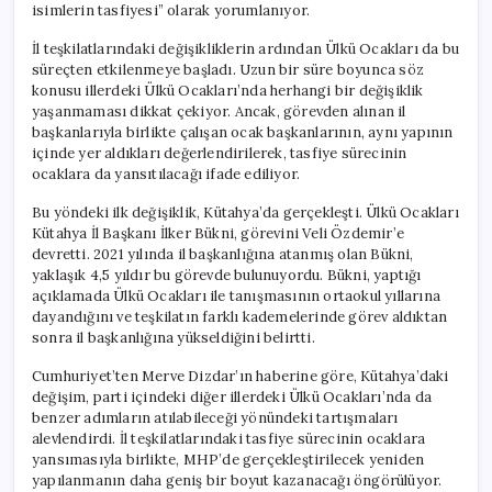
isimlerin tasfiyesi” olarak yorumlanıyor.
İl teşkilatlarındaki değişikliklerin ardından Ülkü Ocakları da bu
süreçten etkilenmeye başladı. Uzun bir süre boyunca söz
konusu illerdeki Ülkü Ocakları’nda herhangi bir değişiklik
yaşanmaması dikkat çekiyor. Ancak, görevden alınan il
başkanlarıyla birlikte çalışan ocak başkanlarının, aynı yapının
içinde yer aldıkları değerlendirilerek, tasfiye sürecinin
ocaklara da yansıtılacağı ifade ediliyor.
Bu yöndeki ilk değişiklik, Kütahya’da gerçekleşti. Ülkü Ocakları
Kütahya İl Başkanı İlker Bükni, görevini Veli Özdemir’e
devretti. 2021 yılında il başkanlığına atanmış olan Bükni,
yaklaşık 4,5 yıldır bu görevde bulunuyordu. Bükni, yaptığı
açıklamada Ülkü Ocakları ile tanışmasının ortaokul yıllarına
dayandığını ve teşkilatın farklı kademelerinde görev aldıktan
sonra il başkanlığına yükseldiğini belirtti.
Cumhuriyet’ten Merve Dizdar’ın haberine göre, Kütahya’daki
değişim, parti içindeki diğer illerdeki Ülkü Ocakları’nda da
benzer adımların atılabileceği yönündeki tartışmaları
alevlendirdi. İl teşkilatlarındaki tasfiye sürecinin ocaklara
yansımasıyla birlikte, MHP’de gerçekleştirilecek yeniden
yapılanmanın daha geniş bir boyut kazanacağı öngörülüyor.