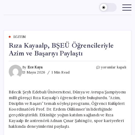
Skip
to
content
EĞITIM
Rıza Kayaalp, BŞEÜ Öğrencileriyle
Azim ve Başarıyı Paylaştı
Rıza
By
Ece Kaya
yorumlar kapalı
Kayaalp,
13 Mayıs 2026
1 Min Read
BŞEÜ
Öğrencileriyle
Azim
Bilecik Şeyh Edebali Üniversitesi, Dünya ve Avrupa Şampiyonu
ve
milli güreşçi Rıza Kayaalp’ı öğrencileriyle buluşturdu. “Azim,
Başarıyı
Paylaştı
Disiplin ve Başarı” temalı söyleşi programı, Öğrenci Kulüpleri
için
Koordinatörü Prof. Dr. Erdem Gülümser’in liderliğinde
gerçekleştirildi. Etkinliğe yoğun katılım sağlandı ve Rıza
Kayaalp ile antrenörü Adnan Çınar Şahingöz, spor kariyerleri
hakkında deneyimlerini paylaştı.