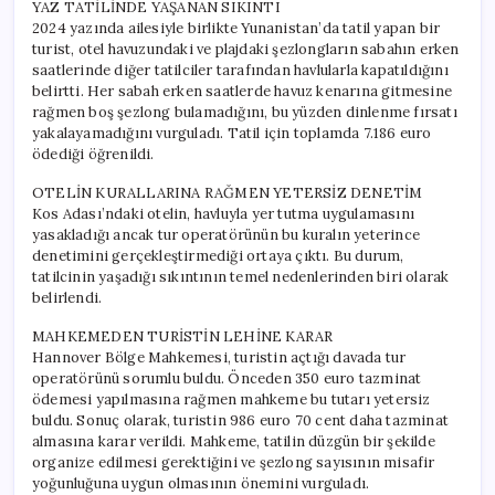
YAZ TATİLİNDE YAŞANAN SIKINTI
2024 yazında ailesiyle birlikte Yunanistan’da tatil yapan bir
turist, otel havuzundaki ve plajdaki şezlongların sabahın erken
saatlerinde diğer tatilciler tarafından havlularla kapatıldığını
belirtti. Her sabah erken saatlerde havuz kenarına gitmesine
rağmen boş şezlong bulamadığını, bu yüzden dinlenme fırsatı
yakalayamadığını vurguladı. Tatil için toplamda 7.186 euro
ödediği öğrenildi.
OTELİN KURALLARINA RAĞMEN YETERSİZ DENETİM
Kos Adası’ndaki otelin, havluyla yer tutma uygulamasını
yasakladığı ancak tur operatörünün bu kuralın yeterince
denetimini gerçekleştirmediği ortaya çıktı. Bu durum,
tatilcinin yaşadığı sıkıntının temel nedenlerinden biri olarak
belirlendi.
MAHKEMEDEN TURİSTİN LEHİNE KARAR
Hannover Bölge Mahkemesi, turistin açtığı davada tur
operatörünü sorumlu buldu. Önceden 350 euro tazminat
ödemesi yapılmasına rağmen mahkeme bu tutarı yetersiz
buldu. Sonuç olarak, turistin 986 euro 70 cent daha tazminat
almasına karar verildi. Mahkeme, tatilin düzgün bir şekilde
organize edilmesi gerektiğini ve şezlong sayısının misafir
yoğunluğuna uygun olmasının önemini vurguladı.