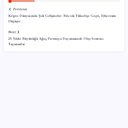
Previous
Kripto Dünyasında Şok Gelişmeler: Bitcoin Yükselişe Geçti, Ethereum
Düşüşte
Next
25 Yıldır Büyüttüğü Ağaç Fırtınaya Dayanamadı: Olay Sonrası
Yaşananlar
SON YAZILAR
ABD ile ticaret gerilimine rağmen artış: Çin malları
tüm dünyayı sarıyor