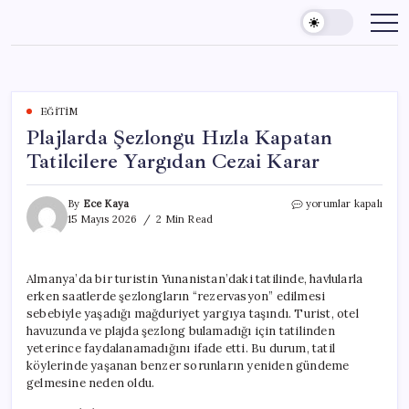
Skip
to
content
EĞITIM
Plajlarda Şezlongu Hızla Kapatan
Tatilcilere Yargıdan Cezai Karar
Plajlarda
By
Ece Kaya
yorumlar kapalı
Şezlongu
15 Mayıs 2026
2 Min Read
Hızla
Kapatan
Tatilcilere
Almanya’da bir turistin Yunanistan’daki tatilinde, havlularla
Yargıdan
erken saatlerde şezlongların “rezervasyon” edilmesi
Cezai
Karar
sebebiyle yaşadığı mağduriyet yargıya taşındı. Turist, otel
için
havuzunda ve plajda şezlong bulamadığı için tatilinden
yeterince faydalanamadığını ifade etti. Bu durum, tatil
köylerinde yaşanan benzer sorunların yeniden gündeme
gelmesine neden oldu.