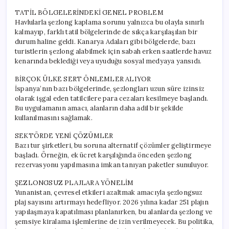
TATİL BÖLGELERİNDEKİ GENEL PROBLEM
Havlularla şezlong kaplama sorunu yalnızca bu olayla sınırlı
kalmayıp, farklı tatil bölgelerinde de sıkça karşılaşılan bir
durum haline geldi. Kanarya Adaları gibi bölgelerde, bazı
turistlerin şezlong alabilmek için sabah erken saatlerde havuz
kenarında beklediği veya uyuduğu sosyal medyaya yansıdı.
BİRÇOK ÜLKE SERT ÖNLEMLER ALIYOR
İspanya’nın bazı bölgelerinde, şezlongları uzun süre izinsiz
olarak işgal eden tatilcilere para cezaları kesilmeye başlandı.
Bu uygulamanın amacı, alanların daha adil bir şekilde
kullanılmasını sağlamak.
SEKTÖRDE YENİ ÇÖZÜMLER
Bazı tur şirketleri, bu soruna alternatif çözümler geliştirmeye
başladı. Örneğin, ek ücret karşılığında önceden şezlong
rezervasyonu yapılmasına imkan tanıyan paketler sunuluyor.
ŞEZLONGSUZ PLAJLARA YÖNELİM
Yunanistan, çevresel etkileri azaltmak amacıyla şezlongsuz
plaj sayısını artırmayı hedefliyor. 2026 yılına kadar 251 plajın
yapılaşmaya kapatılması planlanırken, bu alanlarda şezlong ve
şemsiye kiralama işlemlerine de izin verilmeyecek. Bu politika,