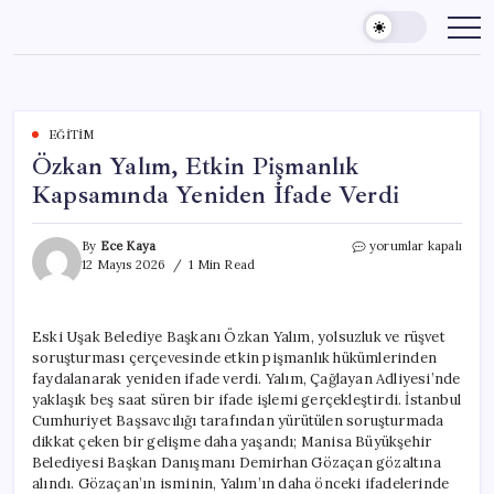
Skip
to
content
EĞITIM
Özkan Yalım, Etkin Pişmanlık
Kapsamında Yeniden İfade Verdi
Özkan
By
Ece Kaya
yorumlar kapalı
Yalım,
12 Mayıs 2026
1 Min Read
Etkin
Pişmanlık
Kapsamında
Eski Uşak Belediye Başkanı Özkan Yalım, yolsuzluk ve rüşvet
Yeniden
soruşturması çerçevesinde etkin pişmanlık hükümlerinden
İfade
Verdi
faydalanarak yeniden ifade verdi. Yalım, Çağlayan Adliyesi’nde
için
yaklaşık beş saat süren bir ifade işlemi gerçekleştirdi. İstanbul
Cumhuriyet Başsavcılığı tarafından yürütülen soruşturmada
dikkat çeken bir gelişme daha yaşandı; Manisa Büyükşehir
Belediyesi Başkan Danışmanı Demirhan Gözaçan gözaltına
alındı. Gözaçan’ın isminin, Yalım’ın daha önceki ifadelerinde