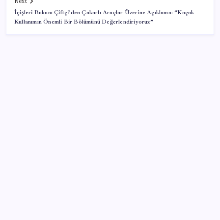
Next
İçişleri Bakanı Çiftçi’den Çakarlı Araçlar Üzerine Açıklama: “Kaçak
Kullanımın Önemli Bir Bölümünü Değerlendiriyoruz”
SON YAZILAR
WhatsApp’ta Küresel Kaos: Milyonlarca Hesap
Neden Kapatıldı?
YENİ Parti lideri Özgür Özel’den MYK toplantısı
Canan Kaftancıoğlu’ndan Eren Ali Bingöl’e sert çıkış
Cem Küçük’ün gözaltına alınmasının ardından
gözler TGRT’ye çevrildi: ‘Program partnerlerinden