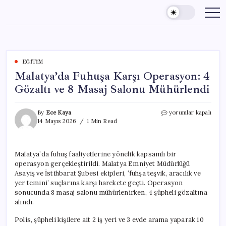
Skip
to
content
EĞITIM
Malatya’da Fuhuşa Karşı Operasyon: 4
Gözaltı ve 8 Masaj Salonu Mühürlendi
Malatya’da
By
Ece Kaya
yorumlar kapalı
Fuhuşa
14 Mayıs 2026
1 Min Read
Karşı
Operasyon:
4
Malatya’da fuhuş faaliyetlerine yönelik kapsamlı bir
Gözaltı
operasyon gerçekleştirildi. Malatya Emniyet Müdürlüğü
ve
8
Asayiş ve İstihbarat Şubesi ekipleri, ‘fuhşa teşvik, aracılık ve
Masaj
yer temini’ suçlarına karşı harekete geçti. Operasyon
Salonu
sonucunda 8 masaj salonu mühürlenirken, 4 şüpheli gözaltına
Mühürlendi
alındı.
için
Polis, şüpheli kişilere ait 2 iş yeri ve 3 evde arama yaparak 10