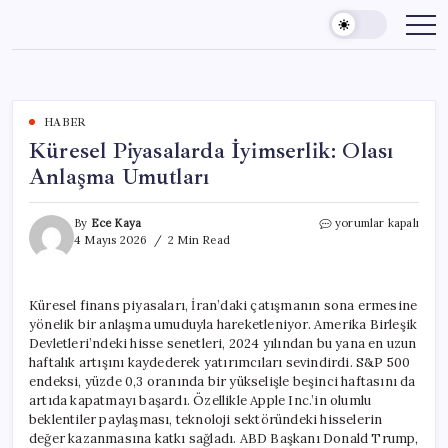
Skip
to
content
HABER
Küresel Piyasalarda İyimserlik: Olası
Anlaşma Umutları
Küresel
By
Ece Kaya
yorumlar kapalı
Piyasalarda
4 Mayıs 2026
2 Min Read
İyimserlik:
Olası
Anlaşma
Küresel finans piyasaları, İran’daki çatışmanın sona ermesine
Umutları
yönelik bir anlaşma umuduyla hareketleniyor. Amerika Birleşik
için
Devletleri’ndeki hisse senetleri, 2024 yılından bu yana en uzun
haftalık artışını kaydederek yatırımcıları sevindirdi. S&P 500
endeksi, yüzde 0,3 oranında bir yükselişle beşinci haftasını da
artıda kapatmayı başardı. Özellikle Apple Inc.’in olumlu
beklentiler paylaşması, teknoloji sektöründeki hisselerin
değer kazanmasına katkı sağladı. ABD Başkanı Donald Trump,