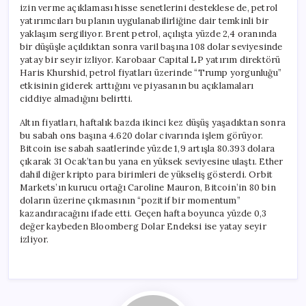
izin verme açıklaması hisse senetlerini desteklese de, petrol
yatırımcıları bu planın uygulanabilirliğine dair temkinli bir
yaklaşım sergiliyor. Brent petrol, açılışta yüzde 2,4 oranında
bir düşüşle açıldıktan sonra varil başına 108 dolar seviyesinde
yatay bir seyir izliyor. Karobaar Capital LP yatırım direktörü
Haris Khurshid, petrol fiyatları üzerinde “Trump yorgunluğu”
etkisinin giderek arttığını ve piyasanın bu açıklamaları
ciddiye almadığını belirtti.
Altın fiyatları, haftalık bazda ikinci kez düşüş yaşadıktan sonra
bu sabah ons başına 4.620 dolar civarında işlem görüyor.
Bitcoin ise sabah saatlerinde yüzde 1,9 artışla 80.393 dolara
çıkarak 31 Ocak’tan bu yana en yüksek seviyesine ulaştı. Ether
dahil diğer kripto para birimleri de yükseliş gösterdi. Orbit
Markets’ın kurucu ortağı Caroline Mauron, Bitcoin’in 80 bin
doların üzerine çıkmasının “pozitif bir momentum”
kazandıracağını ifade etti. Geçen hafta boyunca yüzde 0,3
değer kaybeden Bloomberg Dolar Endeksi ise yatay seyir
izliyor.