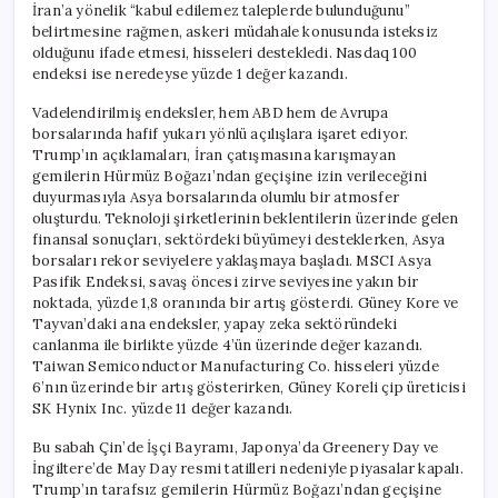
İran’a yönelik “kabul edilemez taleplerde bulunduğunu”
belirtmesine rağmen, askeri müdahale konusunda isteksiz
olduğunu ifade etmesi, hisseleri destekledi. Nasdaq 100
endeksi ise neredeyse yüzde 1 değer kazandı.
Vadelendirilmiş endeksler, hem ABD hem de Avrupa
borsalarında hafif yukarı yönlü açılışlara işaret ediyor.
Trump’ın açıklamaları, İran çatışmasına karışmayan
gemilerin Hürmüz Boğazı’ndan geçişine izin verileceğini
duyurmasıyla Asya borsalarında olumlu bir atmosfer
oluşturdu. Teknoloji şirketlerinin beklentilerin üzerinde gelen
finansal sonuçları, sektördeki büyümeyi desteklerken, Asya
borsaları rekor seviyelere yaklaşmaya başladı. MSCI Asya
Pasifik Endeksi, savaş öncesi zirve seviyesine yakın bir
noktada, yüzde 1,8 oranında bir artış gösterdi. Güney Kore ve
Tayvan’daki ana endeksler, yapay zeka sektöründeki
canlanma ile birlikte yüzde 4’ün üzerinde değer kazandı.
Taiwan Semiconductor Manufacturing Co. hisseleri yüzde
6’nın üzerinde bir artış gösterirken, Güney Koreli çip üreticisi
SK Hynix Inc. yüzde 11 değer kazandı.
Bu sabah Çin’de İşçi Bayramı, Japonya’da Greenery Day ve
İngiltere’de May Day resmi tatilleri nedeniyle piyasalar kapalı.
Trump’ın tarafsız gemilerin Hürmüz Boğazı’ndan geçişine