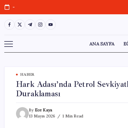
Skip
-
to
content
https://www.facebook.com/
https://twitter.com/
https://t.me/
https://www.instagram.com/
https://youtube.com/
ANA SAYFA
E
HABER
Hark Adası’nda Petrol Sevkiyatl
Duraklaması
By
Ece Kaya
13 Mayıs 2026
1 Min Read