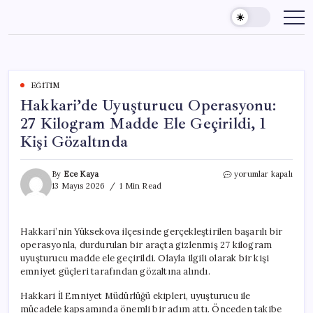
Skip
to
content
EĞITIM
Hakkari’de Uyuşturucu Operasyonu:
27 Kilogram Madde Ele Geçirildi, 1
Kişi Gözaltında
Hakkari’de
By
Ece Kaya
yorumlar kapalı
Uyuşturucu
13 Mayıs 2026
1 Min Read
Operasyonu:
27
Kilogram
Hakkari’nin Yüksekova ilçesinde gerçekleştirilen başarılı bir
Madde
operasyonla, durdurulan bir araçta gizlenmiş 27 kilogram
Ele
Geçirildi,
uyuşturucu madde ele geçirildi. Olayla ilgili olarak bir kişi
1
emniyet güçleri tarafından gözaltına alındı.
Kişi
Gözaltında
Hakkari İl Emniyet Müdürlüğü ekipleri, uyuşturucu ile
için
mücadele kapsamında önemli bir adım attı. Önceden takibe