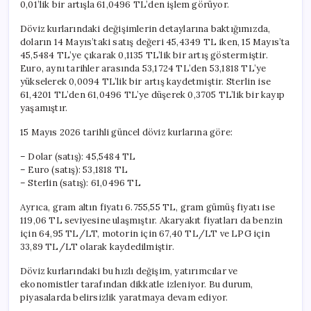
0,01’lik bir artışla 61,0496 TL’den işlem görüyor.
Döviz kurlarındaki değişimlerin detaylarına baktığımızda,
doların 14 Mayıs’taki satış değeri 45,4349 TL iken, 15 Mayıs’ta
45,5484 TL’ye çıkarak 0,1135 TL’lik bir artış göstermiştir.
Euro, aynı tarihler arasında 53,1724 TL’den 53,1818 TL’ye
yükselerek 0,0094 TL’lik bir artış kaydetmiştir. Sterlin ise
61,4201 TL’den 61,0496 TL’ye düşerek 0,3705 TL’lik bir kayıp
yaşamıştır.
15 Mayıs 2026 tarihli güncel döviz kurlarına göre:
– Dolar (satış): 45,5484 TL
– Euro (satış): 53,1818 TL
– Sterlin (satış): 61,0496 TL
Ayrıca, gram altın fiyatı 6.755,55 TL, gram gümüş fiyatı ise
119,06 TL seviyesine ulaşmıştır. Akaryakıt fiyatları da benzin
için 64,95 TL/LT, motorin için 67,40 TL/LT ve LPG için
33,89 TL/LT olarak kaydedilmiştir.
Döviz kurlarındaki bu hızlı değişim, yatırımcılar ve
ekonomistler tarafından dikkatle izleniyor. Bu durum,
piyasalarda belirsizlik yaratmaya devam ediyor.