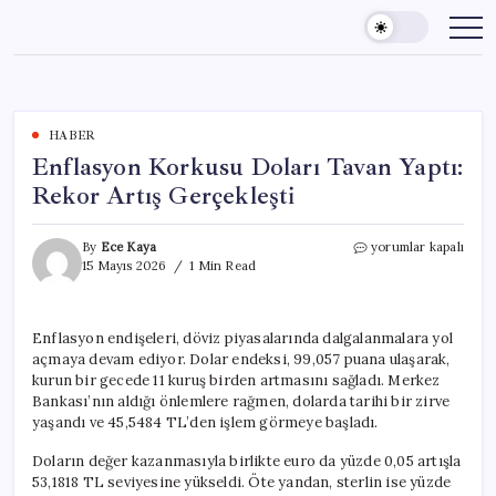
Skip
to
content
HABER
Enflasyon Korkusu Doları Tavan Yaptı:
Rekor Artış Gerçekleşti
Enflasyon
By
Ece Kaya
yorumlar kapalı
Korkusu
15 Mayıs 2026
1 Min Read
Doları
Tavan
Yaptı:
Enflasyon endişeleri, döviz piyasalarında dalgalanmalara yol
Rekor
açmaya devam ediyor. Dolar endeksi, 99,057 puana ulaşarak,
Artış
Gerçekleşti
kurun bir gecede 11 kuruş birden artmasını sağladı. Merkez
için
Bankası’nın aldığı önlemlere rağmen, dolarda tarihi bir zirve
yaşandı ve 45,5484 TL’den işlem görmeye başladı.
Doların değer kazanmasıyla birlikte euro da yüzde 0,05 artışla
53,1818 TL seviyesine yükseldi. Öte yandan, sterlin ise yüzde