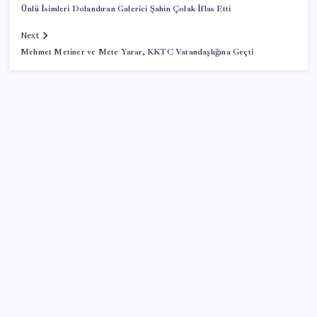
Ünlü İsimleri Dolandıran Galerici Şahin Çolak İflas Etti
Next
Mehmet Metiner ve Mete Yarar, KKTC Vatandaşlığına Geçti
SON YAZILAR
WhatsApp’ta Küresel Kaos: Milyonlarca Hesap
Neden Kapatıldı?
YENİ Parti lideri Özgür Özel’den MYK toplantısı
Canan Kaftancıoğlu’ndan Eren Ali Bingöl’e sert çıkış