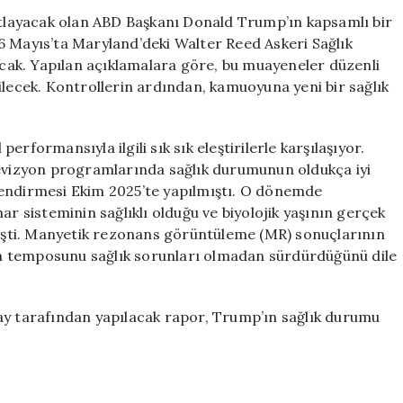
Gidiyor:
layacak olan ABD Başkanı Donald Trump’ın kapsamlı bir
Kalp
6 Mayıs’ta Maryland’deki Walter Reed Askeri Sağlık
Sağlığına
lacak. Yapılan açıklamalara göre, bu muayeneler düzenli
Dair
ilecek. Kontrollerin ardından, kamuoyuna yeni bir sağlık
Yeni
Detaylar”
için
performansıyla ilgili sık sık eleştirilerle karşılaşıyor.
levizyon programlarında sağlık durumunun oldukça iyi
lendirmesi Ekim 2025’te yapılmıştı. O dönemde
sisteminin sağlıklı olduğu ve biyolojik yaşının gerçek
lmişti. Manyetik rezonans görüntüleme (MR) sonuçlarının
a temposunu sağlık sorunları olmadan sürdürdüğünü dile
ay tarafından yapılacak rapor, Trump’ın sağlık durumu