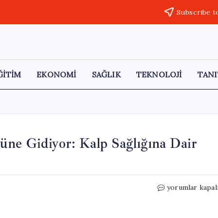
Subscribe t
ĞİTİM
EKONOMİ
SAĞLIK
TEKNOLOJİ
TANI
üne Gidiyor: Kalp Sağlığına Dair
“Donald
yorumlar kapal
Trump,
Sağlık
Kontrolüne