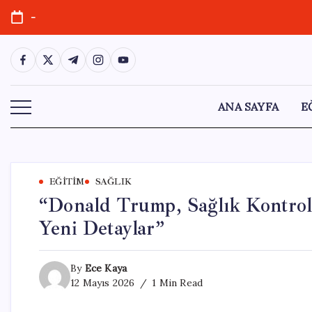
Skip
-
to
content
https://www.facebook.com/
https://twitter.com/
https://t.me/
https://www.instagram.com/
https://youtube.com/
ANA SAYFA
E
EĞITIM
SAĞLIK
“Donald Trump, Sağlık Kontrol
Yeni Detaylar”
By
Ece Kaya
12 Mayıs 2026
1 Min Read