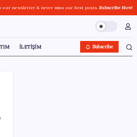
o our newsletter & never miss our best posts.
Subscribe Now!
TIM
İLETİŞİM
Subscribe
SON YAZILAR
ı
Piyasaların merakla beklediği veri açıklandı:
Altın ve gümüş fiyatları uçuşa geçti