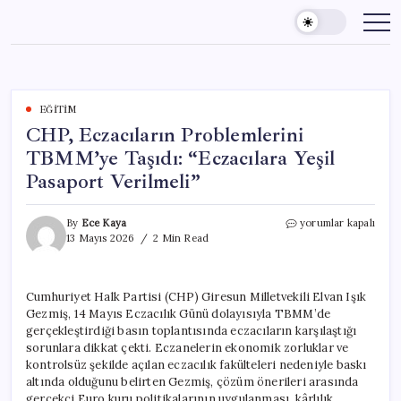
Skip
to
content
EĞITIM
CHP, Eczacıların Problemlerini
TBMM’ye Taşıdı: “Eczacılara Yeşil
Pasaport Verilmeli”
CHP,
By
Ece Kaya
yorumlar kapalı
Eczacıların
13 Mayıs 2026
2 Min Read
Problemlerini
TBMM’ye
Taşıdı:
Cumhuriyet Halk Partisi (CHP) Giresun Milletvekili Elvan Işık
“Eczacılara
Gezmiş, 14 Mayıs Eczacılık Günü dolayısıyla TBMM’de
Yeşil
Pasaport
gerçekleştirdiği basın toplantısında eczacıların karşılaştığı
Verilmeli”
sorunlara dikkat çekti. Eczanelerin ekonomik zorluklar ve
için
kontrolsüz şekilde açılan eczacılık fakülteleri nedeniyle baskı
altında olduğunu belirten Gezmiş, çözüm önerileri arasında
gerçekçi Euro kuru politikalarının uygulanması, kârlılık