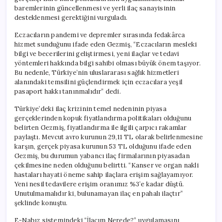
baremlerinin güncellenmesi ve yerli ilaç sanayisinin
desteklenmesi gerektiğini vurguladı.
Eczacıların pandemi ve depremler sırasında fedakârca
hizmet sunduğunu ifade eden Gezmiş, “Eczacıların mesleki
bilgi ve becerilerini geliştirmesi, yeni ilaçlar ve tedavi
yöntemleri hakkında bilgi sahibi olması büyük önem taşıyor.
Bu nedenle, Türkiye’nin uluslararası sağlık hizmetleri
alanındaki temsilini güçlendirmek için eczacılara yeşil
pasaport hakkı tanınmalıdır” dedi.
Türkiye’deki ilaç krizinin temel nedeninin piyasa
gerçeklerinden kopuk fiyatlandırma politikaları olduğunu
belirten Gezmiş, fiyatlandırma ile ilgili çarpıcı rakamlar
paylaştı. Mevcut avro kurunun 29,11 TL olarak belirlenmesine
karşın, gerçek piyasa kurunun 53 TL olduğunu ifade eden
Gezmiş, bu durumun yabancı ilaç firmalarının piyasadan
çekilmesine neden olduğunu belirtti. “Kanser ve organ nakli
hastaları hayati öneme sahip ilaçlara erişim sağlayamıyor.
Yeni nesil tedavilere erişim oranımız %3’e kadar düştü.
Unutulmamalıdır ki, bulunamayan ilaç en pahalı ilaçtır”
şeklinde konuştu.
E-Nabız sistemindeki “İlacım Nerede?” uygulamasını