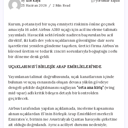
Yolcu
By
Ece Kaya
yorumlar kapalı
uçaklarında
25 Haziran 2026
2 Min Read
çatlak
alarmı:
Dev
Kurum, potansiyel bir uçuş emniyeti riskinin önüne geçmek
havayolları
amacıyla 16 adet Airbus A380 uçağı için acil inceleme talimatı
mercek
altında
yayımladı. Havacılık sektöründe nadiren başvurulan bu acil
için
direktif, iki katlı dev yolcu uçaklarının güvenliğine dair soru
işaretlerini yeniden gündeme taşırken, üretici firma Airbus’ın
küresel üretim ve tedarik zinciri sorunlarıyla boğuştuğu zorlu
bir döneme denk geldi.
UÇAKLARIN 15’İ BİRLEŞİK ARAP EMİRLİKLERİ’NDE
Yayımlanan talimat doğrultusunda, uçak kanatlarının içinde
bulunan ve uçuş esnasında oluşan devasa yükün gövdeye
dengeli şekilde dağıtılmasını sağlayan
“orta ana kiriş”
(wing
mid-spar) adlı kritik bileşen detaylı bir kontrolden
geçirilecek.
Airbus tarafından yapılan açıklamada, inceleme kapsamına
alınan uçaklardan 15’inin Birleşik Arap Emirlikleri merkezli
Emirates’e, birinin ise Avustralyalı Qantas havayolu şirketine
ait olduğu doğrulandı. Ayrıca aciliyet durumu nedeniyle,