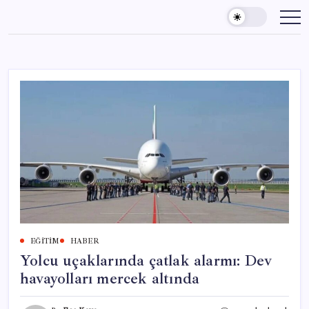
Skip
to
content
EĞITIM
HABER
Yolcu uçaklarında çatlak alarmı: Dev
havayolları mercek altında