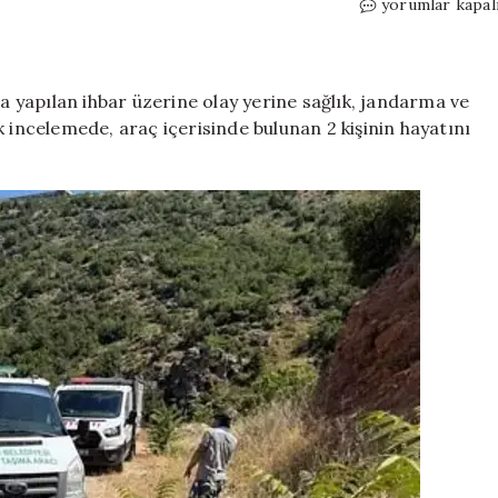
Yaralanma
yorumlar kapal
yok,
darp
yok:
İki
da yapılan ihbar üzerine olay yerine sağlık, jandarma ve
gencin
ilk incelemede, araç içerisinde bulunan 2 kişinin hayatını
park
halindeki
araçta
gizemli
ölümü!
Gözler
otopsi
raporunda
için