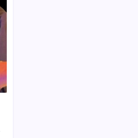
YENİ Parti lideri Özgür Özel’den MYK
toplantısı
Canan Kaftancıoğlu’ndan Eren Ali Bingöl’e
sert çıkış
Cem Küçük’ün gözaltına alınmasının
ardından gözler TGRT’ye çevrildi: ‘Program
partnerlerinden bir kişi daha gidecek’
En düşük emekli aylığına zam Resmi
Gazete’de yayımlandı
Tesla, 10 milyonuncu elektrikli otomobilini
ürettiğini duyurdu
Google, Pixel 11 Pro modelini gösteren kısa
bir klip yayınladı
Son Dakika… Ahbap soruşturmasında yeni
gelişme: İş insanı Hüseyin Başaran ve 6
kişiye tutuklama talebi
Hemşirelik, Diş Hekimliği, Tıp bölümü