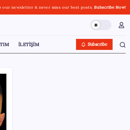
o our newsletter & never miss our best posts.
Subscribe Now!
TIM
İLETİŞİM
Subscribe
SON YAZILAR
WhatsApp’ta Küresel Kaos: Milyonlarca
Hesap Neden Kapatıldı?