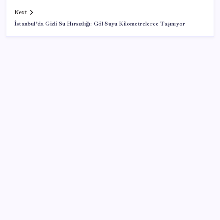
Next
İstanbul’da Gizli Su Hırsızlığı: Göl Suyu Kilometrelerce Taşınıyor
SON YAZILAR
ABD’de kısa vadeli enflasyon beklentisi geriledi
Piyasaların merakla beklediği veri açıklandı: Altın ve
gümüş fiyatları uçuşa geçti
Redmi 17 ve 17 5G 7.500 mAh Batarya ile Tanıtıldı
ABD ile ticaret gerilimine rağmen artış: Çin malları