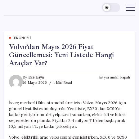
Skip
to
content
EKONOMI
Volvo’dan Mayıs 2026 Fiyat
Güncellemesi: Yeni Listede Hangi
Araçlar Var?
Volvo’dan
By
Ece Kaya
yorumlar kapalı
Mayıs
16 Mayıs 2026
1 Min Read
2026
Fiyat
Güncellemesi:
İsveç merkezli lüks otomobil üreticisi Volvo, Mayıs 2026 için
Yeni
güncel fiyat listesini duyurdu. Yeni liste, EX30’dan XC90’a
Listede
Hangi
kadar geniş bir model yelpazesi sunarken, elektrikli ve hibrit
Araçlar
seçenekler ön planda. Fiyatlar 2,4 milyon TL’den başlayarak
Var?
10,5 milyon TL’ye kadar yükseliyor.
için
Volvo, elektrikli araç yelpazesini genişletirken, XC60 ve XC90