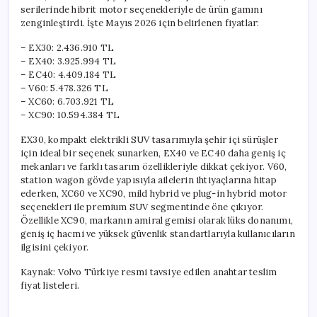
serilerinde hibrit motor seçenekleriyle de ürün gamını
zenginleştirdi. İşte Mayıs 2026 için belirlenen fiyatlar:
– EX30: 2.436.910 TL
– EX40: 3.925.994 TL
– EC40: 4.409.184 TL
– V60: 5.478.326 TL
– XC60: 6.703.921 TL
– XC90: 10.594.384 TL
EX30, kompakt elektrikli SUV tasarımıyla şehir içi sürüşler
için ideal bir seçenek sunarken, EX40 ve EC40 daha geniş iç
mekanları ve farklı tasarım özellikleriyle dikkat çekiyor. V60,
station wagon gövde yapısıyla ailelerin ihtiyaçlarına hitap
ederken, XC60 ve XC90, mild hybrid ve plug-in hybrid motor
seçenekleri ile premium SUV segmentinde öne çıkıyor.
Özellikle XC90, markanın amiral gemisi olarak lüks donanımı,
geniş iç hacmi ve yüksek güvenlik standartlarıyla kullanıcıların
ilgisini çekiyor.
Kaynak: Volvo Türkiye resmi tavsiye edilen anahtar teslim
fiyat listeleri.