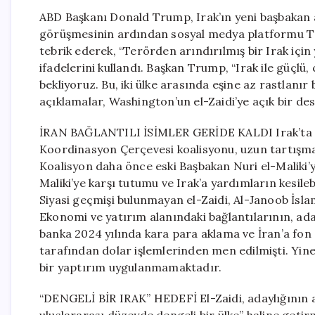
ABD Başkanı Donald Trump, Irak’ın yeni başbakan a
görüşmesinin ardından sosyal medya platformu Tru
tebrik ederek, “Terörden arındırılmış bir Irak içi
ifadelerini kullandı. Başkan Trump, “Irak ile güçlü,
bekliyoruz. Bu, iki ülke arasında eşine az rastlanır
açıklamalar, Washington’un el-Zaidi’ye açık bir des
İRAN BAĞLANTILI İSİMLER GERİDE KALDI Irak’ta Şii p
Koordinasyon Çerçevesi koalisyonu, uzun tartışmal
Koalisyon daha önce eski Başbakan Nuri el-Maliki’
Maliki’ye karşı tutumu ve Irak’a yardımların kesilebi
Siyasi geçmişi bulunmayan el-Zaidi, Al-Janoob İsl
Ekonomi ve yatırım alanındaki bağlantılarının, aday
banka 2024 yılında kara para aklama ve İran’a fon
tarafından dolar işlemlerinden men edilmişti. Yin
bir yaptırım uygulanmamaktadır.
“DENGELİ BİR IRAK” HEDEFİ El-Zaidi, adaylığının a