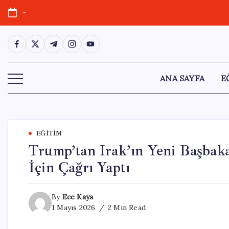
Skip
-
to
content
https://www.facebook.com/
https://twitter.com/
https://t.me/
https://www.instagram.com/
https://youtube.com/
ANA SAYFA
E
EĞITIM
Trump’tan Irak’ın Yeni Başbak
İçin Çağrı Yaptı
By
Ece Kaya
1 Mayıs 2026
2 Min Read