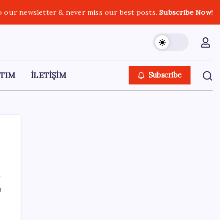
o our newsletter & never miss our best posts.
Subscribe Now!
TIM
İLETİŞİM
Subscribe
SON YAZILAR
ı
WhatsApp’ta Küresel Kaos: Milyonlarca
Hesap Neden Kapatıldı?