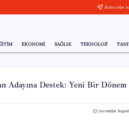
Subscribe t
ĞİTİM
EKONOMİ
SAĞLIK
TEKNOLOJİ
TANI
an Adayına Destek: Yeni Bir Dönem
Trump’tan
yorumlar kapal
Irak’ın
Yeni
Başbakan