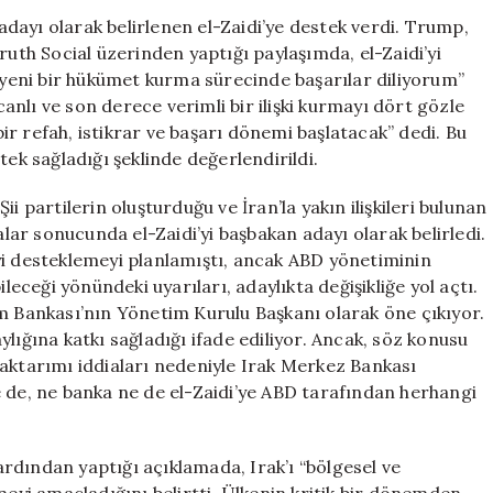
Adayına
dayı olarak belirlenen el-Zaidi’ye destek verdi. Trump,
Destek:
th Social üzerinden yaptığı paylaşımda, el-Zaidi’yi
Yeni
n yeni bir hükümet kurma sürecinde başarılar diliyorum”
Bir
 canlı ve son derece verimli bir ilişki kurmayı dört gözle
Dönem
 bir refah, istikrar ve başarı dönemi başlatacak” dedi. Bu
İçin
tek sağladığı şeklinde değerlendirildi.
Çağrı
Yaptı
artilerin oluşturduğu ve İran’la yakın ilişkileri bulunan
için
ar sonucunda el-Zaidi’yi başbakan adayı olarak belirledi.
yi desteklemeyi planlamıştı, ancak ABD yönetiminin
leceği yönündeki uyarıları, adaylıkta değişikliğe yol açtı.
am Bankası’nın Yönetim Kurulu Başkanı olarak öne çıkıyor.
lığına katkı sağladığı ifade ediliyor. Ancak, söz konusu
 aktarımı iddiaları nedeniyle Irak Merkez Bankası
e de, ne banka ne de el-Zaidi’ye ABD tarafından herhangi
rdından yaptığı açıklamada, Irak’ı “bölgesel ve