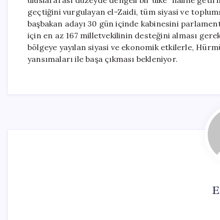
uluslararası düzeyde dengeli bir ülke” haline getir
geçtiğini vurgulayan el-Zaidi, tüm siyasi ve toplumsa
başbakan adayı 30 gün içinde kabinesini parlame
için en az 167 milletvekilinin desteğini alması gere
bölgeye yayılan siyasi ve ekonomik etkilerle, Hürm
yansımaları ile başa çıkması bekleniyor.
E