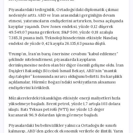
Piyasalardaki tedirginlik, Ortadoğu’daki diplomatik çıkmaz
nedeniyle arttı. ABD ve İran arasındaki gerginliğin devam
etmesi, yatırımcıların endişelerini artırırken, borsa açılışında
kayıplar yaşandı. Dow Jones endeksi, yüzde 0,12 düşerek
49.549,07 puana gerilerken; S&P 500, yüzde 0,18 azalışla
7.385,31 puana indi. Teknoloji hisselerinin etkisiyle Nasdaq
endeksi de yüzde 0,42 kayıpla 26.135,63 puana düştü.
Trump’ın, İran’ın barış önerisine cevabını “kabul edilemez”
şeklinde nitelendirmesi, piyasalarda kayıpların
derinleşmesine neden olan bir diğer önemli gelişme oldu. İran
Dışişleri Bakanlığı Sözcüsü İsmail Bekayi, ABD’nin “mantık
dışı talepler” konusunda ısrarcı olduğunu belirtti. Bu karşılıklı
açıklamalar, Hürmüz Boğazı’ndaki sevkiyatların aksaması
endişelerini körükledi.
Müzakerelerdeki tıkanıklığın etkisiyle enerji maliyetleri hızla
yükselmeye başladı. Brent petrol, yüzde 1,7 artışla 103 dolara
ulaştı. Batı Teksas petrolü (WTI) ise yüzde 1,5 değer
kazanarak 96,9 dolardan işlem görmeye başladı.
Piyasalardaki bu belirsizlikler yalnızca Ortadoğu ile sınırlı
kalmayıp, ABD’den gelecek ekonomik verilerle de ilintili. Yarın