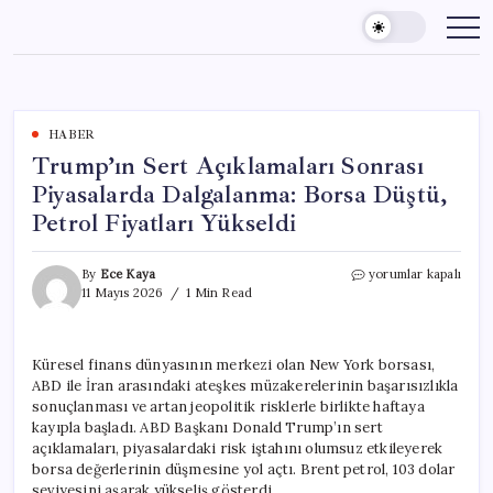
Skip
to
content
HABER
Trump’ın Sert Açıklamaları Sonrası
Piyasalarda Dalgalanma: Borsa Düştü,
Petrol Fiyatları Yükseldi
Trump’ın
By
Ece Kaya
yorumlar kapalı
Sert
11 Mayıs 2026
1 Min Read
Açıklamaları
Sonrası
Piyasalarda
Küresel finans dünyasının merkezi olan New York borsası,
Dalgalanma:
ABD ile İran arasındaki ateşkes müzakerelerinin başarısızlıkla
Borsa
Düştü,
sonuçlanması ve artan jeopolitik risklerle birlikte haftaya
Petrol
kayıpla başladı. ABD Başkanı Donald Trump’ın sert
Fiyatları
açıklamaları, piyasalardaki risk iştahını olumsuz etkileyerek
Yükseldi
borsa değerlerinin düşmesine yol açtı. Brent petrol, 103 dolar
için
seviyesini aşarak yükseliş gösterdi.