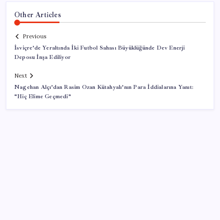
Other Articles
Previous
İsviçre’de Yeraltında İki Futbol Sahası Büyüklüğünde Dev Enerji
Deposu İnşa Ediliyor
Next
Nagehan Alçı’dan Rasim Ozan Kütahyalı’nın Para İddialarına Yanıt:
“Hiç Elime Geçmedi”
SON YAZILAR