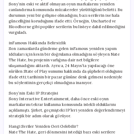
Sony’nin eski ve aktif olmayan oyun markalarını yeniden
canlandırma konusunda müzakereler yürüttüğünü belirtti. Bu
durumun yeni bir gelişme olmadığını, bazı serilerin ise hala
güncelliğini koruduğunu ifade etti. Örneğin, Uncharted ve
Bloodborne gibi popüler serilerin bu listeye dahil edilmediğini
vurguladı.
inFamous Hakkında Belirsizlik
Son zamanlarda gündeme gelen inFamous yeniden yapım
iddiaları için kesin bir doğrulama olmadığını söyleyen Nate
The Hate, bu projenin varlığına dair net bilgilere
ulaşamadığını aktardı. Ayrıca, 24 Mayıs’ta yapılacağı öne
sürülen State of Play sunumu hakkında da şüpheleri olduğunu
ifade etti; tarihinin bir pazar gününe denk gelmesi nedeniyle
bu söylentinin gerçekçi olmadığına inanıyor.
Sony’nin Eski IP Stratejisi
Sony Interactive Entertainment, daha önce eski oyun
markalarını tekrar kullanma konusunda istekli olduklarını
açıklamıştı. Şirket, geçmişteki IP’leri yeniden değerlendirmeyi
stratejik bir adım olarak görüyor.
Hangi Seriler Yeniden Geri Gelebilir?
Nate The Hate, geri dönmesini istediği bazı eski serilere