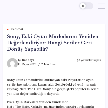
Skip
to
content
EKONOMI
Sony, Eski Oyun Markalarını Yeniden
Değerlendiriyor: Hangi Seriler Geri
Dönüş Yapabilir?
Sony,
By
Ece Kaya
yorumlar kapalı
Eski
18 Mayıs 2026
2 Min Read
Oyun
Markalarını
Yeniden
Sony, uzun zamandır kullanılmayan eski PlayStation oyun
Değerlendiriyor:
serilerine ışık tutma kararı aldı. Sektördeki güvenilir sızıntı
Hangi
Seriler
kaynağı Nate The Hate, Sony’nin geçmişteki popüler IP’lerini
Geri
yeniden değerlendirdiğini duyurdu.
Dönüş
Yapabilir?
Eski Oyun Markaları Yeniden Gündemde
için
Nate The Hate, X platformu üzerinden yaptığı paylaşımda,