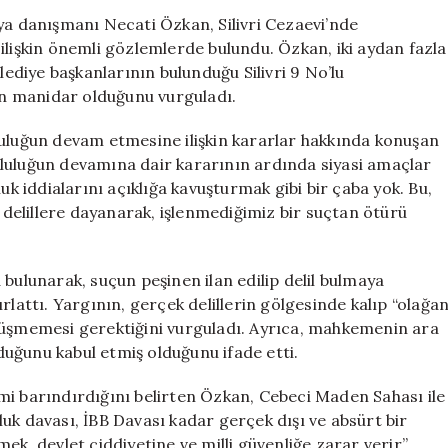
Silivri
 danışmanı Necati Özkan, Silivri Cezaevi’nde
9
ilişkin önemli gözlemlerde bulundu. Özkan, iki aydan fazla
No’lu
diye başkanlarının bulunduğu Silivri 9 No’lu
Cezaevinden
nin manidar olduğunu vurguladı.
yalnızca
bir
luluğun devam etmesine ilişkin kararlar hakkında konuşan
kişinin
luluğun devamına dair kararının ardında siyasi amaçlar
tahliyesi
uk iddialarını açıklığa kavuşturmak gibi bir çaba yok. Bu,
dikkat
çekici”
elillere dayanarak, işlenmediğimiz bir suçtan ötürü
için
bulunarak, suçun peşinen ilan edilip delil bulmaya
rlattı. Yargının, gerçek delillerin gölgesinde kalıp “olağa
nüşmemesi gerektiğini vurguladı. Ayrıca, mahkemenin ara
lduğunu kabul etmiş olduğunu ifade etti.
mi barındırdığını belirten Özkan, Cebeci Maden Sahası ile
usluk davası, İBB Davası kadar gerçek dışı ve absürt bir
irmek, devlet ciddiyetine ve milli güvenliğe zarar verir”