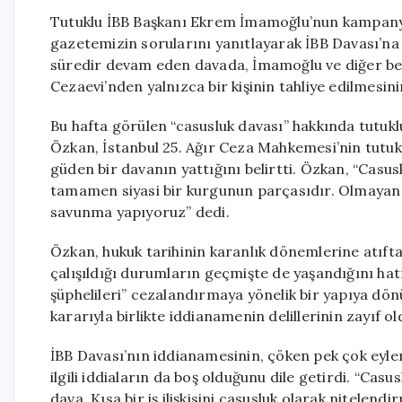
Tutuklu İBB Başkanı Ekrem İmamoğlu’nun kampanya
gazetemizin sorularını yanıtlayarak İBB Davası’na 
süredir devam eden davada, İmamoğlu ve diğer bele
Cezaevi’nden yalnızca bir kişinin tahliye edilmesi
Bu hafta görülen “casusluk davası” hakkında tutuk
Özkan, İstanbul 25. Ağır Ceza Mahkemesi’nin tutuk
güden bir davanın yattığını belirtti. Özkan, “Casusl
tamamen siyasi bir kurgunun parçasıdır. Olmayan d
savunma yapıyoruz” dedi.
Özkan, hukuk tarihinin karanlık dönemlerine atıfta 
çalışıldığı durumların geçmişte de yaşandığını hatı
şüphelileri” cezalandırmaya yönelik bir yapıya dö
kararıyla birlikte iddianamenin delillerinin zayıf o
İBB Davası’nın iddianamesinin, çöken pek çok eyle
ilgili iddiaların da boş olduğunu dile getirdi. “Cas
dava. Kısa bir iş ilişkisini casusluk olarak nitelend