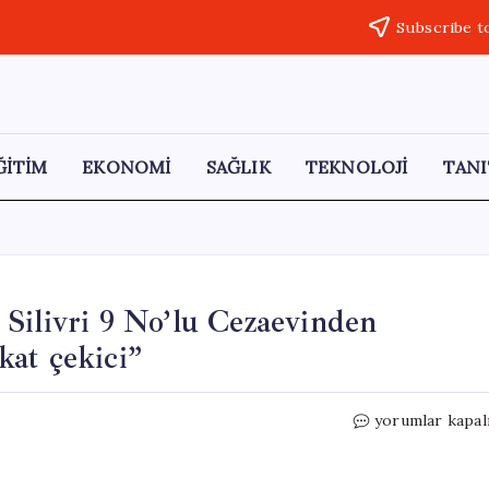
Subscribe t
ĞİTİM
EKONOMİ
SAĞLIK
TEKNOLOJİ
TANI
Silivri 9 No’lu Cezaevinden
kkat çekici”
Necati
yorumlar kapal
Özkan:
“İBB
Davası’nda