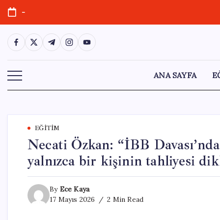
Skip
-
to
content
https://www.facebook.com/
https://twitter.com/
https://t.me/
https://www.instagram.com/
https://youtube.com/
ANA SAYFA
E
EĞITIM
Necati Özkan: “İBB Davası’nda 
yalnızca bir kişinin tahliyesi di
By
Ece Kaya
17 Mayıs 2026
2 Min Read