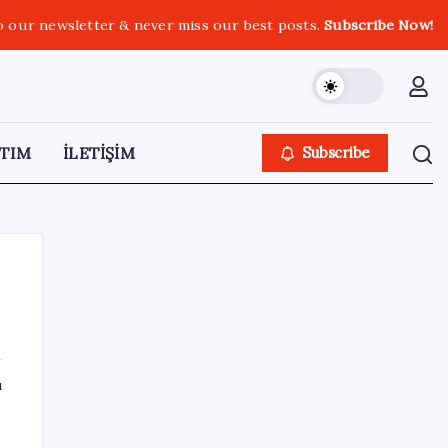
o our newsletter & never miss our best posts.
Subscribe Now!
TIM
İLETİŞİM
Subscribe
SON YAZILAR
ı
WhatsApp’ta Küresel Kaos: Milyonlarca
Hesap Neden Kapatıldı?