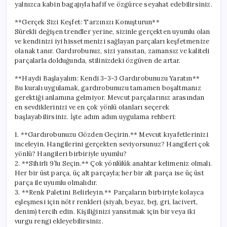
yalnızca kabin bagajıyla hafif ve özgürce seyahat edebilirsiniz.
**Gerçek Sizi Keşfet: Tarzınızı Konuşturun**
Sürekli değişen trendler yerine, sizinle gerçekten uyumlu olan
ve kendinizi iyi hissetmenizi sağlayan parçaları keşfetmenize
olanak tanır. Gardırobunuz, sizi yansıtan, zamansız ve kaliteli
parçalarla dolduğunda, stilinizdeki özgüven de artar.
**Haydi Başlayalım: Kendi 3-3-3 Gardırobunuzu Yaratın**
Bu kuralı uygulamak, gardırobunuzu tamamen boşaltmanız
gerektiği anlamına gelmiyor. Mevcut parçalarınız arasından
en sevdiklerinizi ve en çok yönlü olanları seçerek
başlayabilirsiniz. İşte adım adım uygulama rehberi:
1. **Gardırobunuzu Gözden Geçirin.** Mevcut kıyafetlerinizi
inceleyin. Hangilerini gerçekten seviyorsunuz? Hangileri çok
yönlü? Hangileri birbiriyle uyumlu?
2. **Sihirli 9’lu Seçin.** Çok yönlülük anahtar kelimeniz olmalı.
Her bir üst parça, üç alt parçayla; her bir alt parça ise üç üst
parça ile uyumlu olmalıdır.
3. **Renk Paletini Belirleyin.** Parçaların birbiriyle kolayca
eşleşmesi için nötr renkleri (siyah, beyaz, bej, gri, lacivert,
denim) tercih edin. Kişiliğinizi yansıtmak için bir veya iki
vurgu rengi ekleyebilirsiniz.