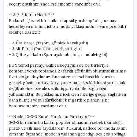
Yolları
seçerek stilinizi sadeleştirmenize yardımcı olur.
için
**3-3-3 Kuralı Nedir?**
Bu kural, işlevsel bir “mikro kapsül gardırop” oluşturmayı
hedefleyen minimalist bir moda yaklaşımıdır. Temel prensibi
oldukça basittir:
– 3 Üst Parça (Tişört, gömlek, kazak gibi)
– 3 Alt Parça (Pantolon, etek, şort gibi)
– 3 Çift Ayakkabı (Spor ayakkabı, bot, sandalet gibi)
Bu 9 temel parçayı akıllıca seçtiğinizde, birbirleriyle
kombinleyerek toplamda 27 farklı görünüm oluşturabilirsiniz!
Evet, doğru duydunuz. Bu matematiksel basitlik, kuralın
gerçek gücünü ortaya koyuyor. Amaç, eksiklik hissi yaratmak
değil; aksine, özenle seçilmiş parçalar ile özgürlüğü
yakalamaktır. Bu yaklaşım, nicelikten niteliğe geçişi sağlarken
daha bilinçli ve sürdürülebilir bir gardırop anlayışını
benimsemenize yardımcı olur.
**Neden 3-3-3 Kuralı Harikalar Yaratıyor?**
3-3-3 kuralının bu kadar popüler olmasının sebebi, sunduğu
pratik ve zihinsel faydalardır. Bu kural, sadece bir moda akımı
olmanın ötesinde, modern yaşamın getirdiği pek çok zorluğa