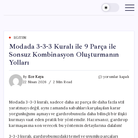
Skip
to
content
EĞITIM
Modada 3-3-3 Kuralı ile 9 Parça ile
Sonsuz Kombinasyon Oluşturmanın
Yolları
Modada
By
Ece Kaya
yorumlar kapalı
3-
22 Nisan 2026
2 Min Read
3-
3
Kuralı
Modada 3-3-3 kuralı, sadece daha az parça ile daha fazla stil
ile
yaratmayı değil, aynı zamanda sabahları karşılaşılan karar
9
Parça
yorgunluğunu aşmayı ve gardırobunuzla daha bilinçli bir ilişki
ile
kurmayı vaat eden pratik bir yöntemdir. Hazırsanız, gardırop
Sonsuz
karmaşasına son verecek bu yöntemin detaylarına dalalım!
Kombinasyon
Oluşturmanın
3-3-3 kuralı, gardırobunuzdaki temel ve uyumlu parçaları