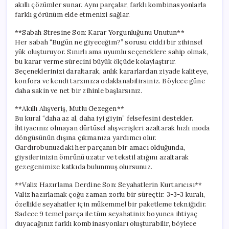
akıllı çözümler sunar. Aynı parçalar, farklı kombinasyonlarla
farklı görünüm elde etmenizi sağlar.
**Sabah Stresine Son: Karar Yorgunluğunu Unutun**
Her sabah “Bugün ne giyeceğim?” sorusu ciddi bir zihinsel
yük oluşturuyor. Sınırlı ama uyumlu seçeneklere sahip olmak,
bu karar verme sürecini büyük ölçüde kolaylaştırır.
Seçeneklerinizi daraltarak, anlık kararlardan ziyade kaliteye,
konfora ve kendi tarzınıza odaklanabilirsiniz. Böylece güne
daha sakin ve net bir zihinle başlarsınız.
**Akıllı Alışveriş, Mutlu Gezegen**
Bu kural “daha az al, daha iyi giyin” felsefesini destekler.
İhtiyacınız olmayan dürtüsel alışverişleri azaltarak hızlı moda
döngüsünün dışına çıkmanıza yardımcı olur.
Gardırobunuzdaki her parçanın bir amacı olduğunda,
giysilerinizin ömrünü uzatır ve tekstil atığını azaltarak
gezegenimize katkıda bulunmuş olursunuz.
**Valiz Hazırlama Derdine Son: Seyahatlerin Kurtarıcısı**
Valiz hazırlamak çoğu zaman zorlu bir süreçtir. 3-3-3 kuralı,
özellikle seyahatler için mükemmel bir paketleme tekniğidir.
Sadece 9 temel parça ile tüm seyahatiniz boyunca ihtiyaç
duyacağınız farklı kombinasyonları oluşturabilir, böylece