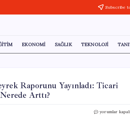
Subscribe t
ĞİTİM
EKONOMİ
SAĞLIK
TEKNOLOJİ
TANI
eyrek Raporunu Yayınladı: Ticari
 Nerede Arttı?
Merkez
yorumlar kapal
Bankası
2026’nın
İlk