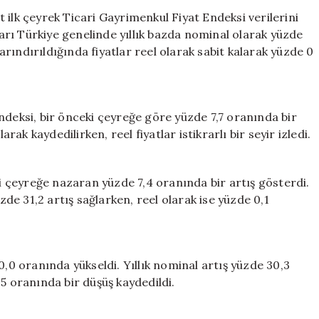
Çeyrek
 ilk çeyrek Ticari Gayrimenkul Fiyat Endeksi verilerini
Raporunu
tları Türkiye genelinde yıllık bazda nominal olarak yüzde
Yayınladı:
rındırıldığında fiyatlar reel olarak sabit kalarak yüzde 0
Ticari
Gayrimenkul
Fiyatları
En
ndeksi, bir önceki çeyreğe göre yüzde 7,7 oranında bir
Fazla
arak kaydedilirken, reel fiyatlar istikrarlı bir seyir izledi.
Nerede
Arttı?
için
ki çeyreğe nazaran yüzde 7,4 oranında bir artış gösterdi.
e 31,2 artış sağlarken, reel olarak ise yüzde 0,1
0,0 oranında yükseldi. Yıllık nominal artış yüzde 30,3
5 oranında bir düşüş kaydedildi.