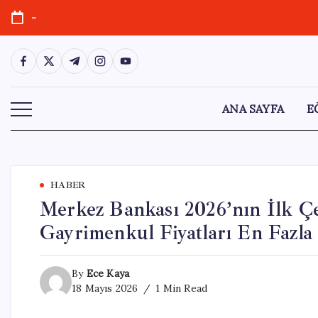
Skip
-
to
content
https://www.facebook.com/
https://twitter.com/
https://t.me/
https://www.instagram.com/
https://youtube.com/
ANA SAYFA
E
HABER
Merkez Bankası 2026’nın İlk Ç
Gayrimenkul Fiyatları En Fazla
By
Ece Kaya
18 Mayıs 2026
1 Min Read