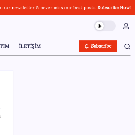
o our newsletter & never miss our best posts.
Subscribe Now!
TIM
İLETİŞİM
Subscribe
SON YAZILAR
ı
Redmi 17 ve 17 5G 7.500 mAh Batarya ile
Tanıtıldı