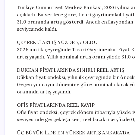
Türkiye Cumhuriyet Merkez Bankası, 2026 yılına ait
açıkladı. Bu verilere göre, ticari gayrimenkul fiya
31,0 oranında artış gösterdi. Ancak enflasyondan a
seviyesinde kaldı.
ÇEYREKLİ ARTIŞ YÜZDE 7,7 OLDU
2026’nın ilk çeyreğinde Ticari Gayrimenkul Fiyat E
artış yaşadı. Yıllık nominal artış oranı yüzde 31,0 ol
DÜKKAN FİYATLARINDA SINIRLI REEL ARTIŞ
Dükkan fiyat endeksi, yılın ilk çeyreğinde bir önce
Geçen yılın aynı dönemine göre nominal olarak yüzd
oranında artış yaşandı.
OFİS FİYATLARINDA REEL KAYIP
Ofis fiyat endeksi, çeyrek dönem itibarıyla yüzde 1
seviyesinde gerçekleşirken, reel bazda ise yüzde 0,
ÜÇ BÜYÜK İLDE EN YÜKSEK ARTIŞ ANKARA’DA