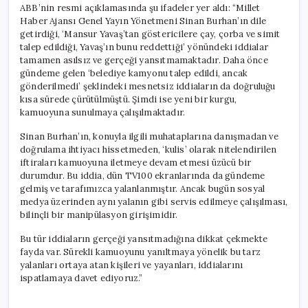
ABB’nin resmi açıklamasında şu ifadeler yer aldı: “Millet
Haber Ajansı Genel Yayın Yönetmeni Sinan Burhan’ın dile
getirdiği, ‘Mansur Yavaş’tan göstericilere çay, çorba ve simit
talep edildiği, Yavaş’ın bunu reddettiği’ yönündeki iddialar
tamamen asılsız ve gerçeği yansıtmamaktadır. Daha önce
gündeme gelen ‘belediye kamyonu talep edildi, ancak
gönderilmedi’ şeklindeki mesnetsiz iddiaların da doğruluğu
kısa sürede çürütülmüştü. Şimdi ise yeni bir kurgu,
kamuoyuna sunulmaya çalışılmaktadır.
Sinan Burhan’ın, konuyla ilgili muhataplarına danışmadan ve
doğrulama ihtiyacı hissetmeden, ‘kulis’ olarak nitelendirilen
iftiraları kamuoyuna iletmeye devam etmesi üzücü bir
durumdur. Bu iddia, dün TV100 ekranlarında da gündeme
gelmiş ve tarafımızca yalanlanmıştır. Ancak bugün sosyal
medya üzerinden aynı yalanın gibi servis edilmeye çalışılması,
bilinçli bir manipülasyon girişimidir.
Bu tür iddiaların gerçeği yansıtmadığına dikkat çekmekte
fayda var. Sürekli kamuoyunu yanıltmaya yönelik bu tarz
yalanları ortaya atan kişileri ve yayanları, iddialarını
ispatlamaya davet ediyoruz.”