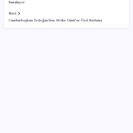
Sunuluyor
Next
Cumhurbaşkanı Erdoğan’dan Afrika Günü’ne Özel Kutlama
SON YAZILAR
WhatsApp’ta Küresel Kaos: Milyonlarca Hesap
Neden Kapatıldı?
YENİ Parti lideri Özgür Özel’den MYK toplantısı
Canan Kaftancıoğlu’ndan Eren Ali Bingöl’e sert çıkış
Cem Küçük’ün gözaltına alınmasının ardından