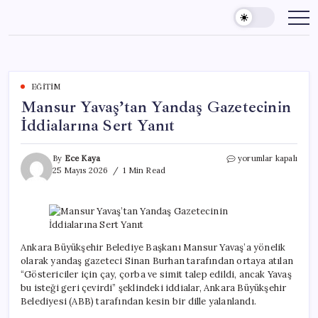
Skip
to
content
EĞITIM
Mansur Yavaş’tan Yandaş Gazetecinin
İddialarına Sert Yanıt
Mansur
By
Ece Kaya
yorumlar kapalı
Yavaş’tan
25 Mayıs 2026
1 Min Read
Yandaş
Gazetecinin
İddialarına
Sert
Yanıt
için
Ankara Büyükşehir Belediye Başkanı Mansur Yavaş’a yönelik
olarak yandaş gazeteci Sinan Burhan tarafından ortaya atılan
“Göstericiler için çay, çorba ve simit talep edildi, ancak Yavaş
bu isteği geri çevirdi” şeklindeki iddialar, Ankara Büyükşehir
Belediyesi (ABB) tarafından kesin bir dille yalanlandı.