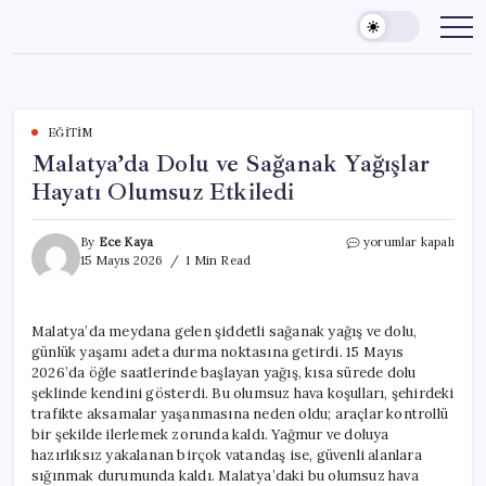
Skip
to
content
EĞITIM
Malatya’da Dolu ve Sağanak Yağışlar
Hayatı Olumsuz Etkiledi
Malatya’da
By
Ece Kaya
yorumlar kapalı
Dolu
15 Mayıs 2026
1 Min Read
ve
Sağanak
Yağışlar
Malatya’da meydana gelen şiddetli sağanak yağış ve dolu,
Hayatı
günlük yaşamı adeta durma noktasına getirdi. 15 Mayıs
Olumsuz
Etkiledi
2026’da öğle saatlerinde başlayan yağış, kısa sürede dolu
için
şeklinde kendini gösterdi. Bu olumsuz hava koşulları, şehirdeki
trafikte aksamalar yaşanmasına neden oldu; araçlar kontrollü
bir şekilde ilerlemek zorunda kaldı. Yağmur ve doluya
hazırlıksız yakalanan birçok vatandaş ise, güvenli alanlara
sığınmak durumunda kaldı. Malatya’daki bu olumsuz hava