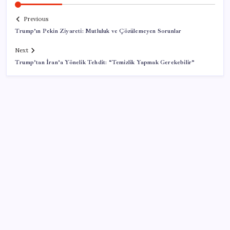
Previous
Trump’ın Pekin Ziyareti: Mutluluk ve Çözülemeyen Sorunlar
Next
Trump’tan İran’a Yönelik Tehdit: “Temizlik Yapmak Gerekebilir”
SON YAZILAR
ABD’de kısa vadeli enflasyon beklentisi geriledi
Piyasaların merakla beklediği veri açıklandı: Altın ve
gümüş fiyatları uçuşa geçti