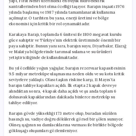
yapı, Fırat Nehri üzerindeki en büyük hidroelektrik
doğa
santrallerinden biri olma özelliği taşıyor. Barajın inşaatı 1976
harikası
oluşturdu
yılında başlamış ve 1987 yılında tamamlanarak kullanıma
için
açılmıştır. O tarihten bu yana, enerji üretimi ve bölge
ekonomisi için kritik bir rol oynamaktadır.
Karakaya Barajı, toplamda 6 ünitesi ile 1800 megavat kurulu
güce sahiptir ve Türkiye’nin elektrik üretiminde önemli bir
paya sahiptir. Bunun yanı sıra, barajın suyu, Diyarbakır, Elazığ
ve Malatya bölgelerinde tarımsal sulama ve su ürünleri
yetiştiriciliğinde de kullanılmaktadır.
Bu yıl özellikle yoğun yağışlar, barajın rezervuar kapasitesinin
9.5 milyar metreküpe ulaşmasına neden oldu ve su kotu kritik
seviyelere yaklaştı. Olası taşkın riskine karşı, 11 Mayıs’ta
barajın tahliye kapakları açıldı. İlk etapta 2 kapak devreye
alındıktan sonra, 4 kapak daha açıldı ve şu anda toplam 6
dolusavak kapaklarından dakikada binlerce metreküp su
tahliye ediliyor.
Barajın gövde yüksekliği 173 metre olup, buradan süzülen
basınçlı su, vadiye doğru dökülerek görsel bir şölen sunuyor.
Güneş ışığının su damlacıklarına vurması ile birlikte bölgede
gökkuşağı oluşumları gözlemleniyor.