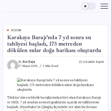
Skip
to
content
EĞITIM
Karakaya Barajı’nda 7 yıl sonra su
tahliyesi başladı, 173 metreden
dökülen sular doğa harikası oluşturdu
Karakaya
By
Ece Kaya
yorumlar kapalı
Barajı’nda
27 Mayıs 2026
2 Min Read
7
yıl
sonra
su
tahliyesi
başladı,
173
Türkiye’nin en büyük barajlarından biri olan Karakaya Barajı
metreden
ve HES, 7 yıl aradan sonra kapaklarını açarak su tahliyesine
dökülen
başladı. Diyarbakır’ın Çüngüş ilçesinde yer alan bu devasa
sular