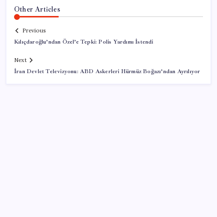
Other Articles
Previous
Kılıçdaroğlu’ndan Özel’e Tepki: Polis Yardımı İstendi
Next
İran Devlet Televizyonu: ABD Askerleri Hürmüz Boğazı’ndan Ayrılıyor
SON YAZILAR
ABD’de kısa vadeli enflasyon beklentisi geriledi
Piyasaların merakla beklediği veri açıklandı: Altın ve