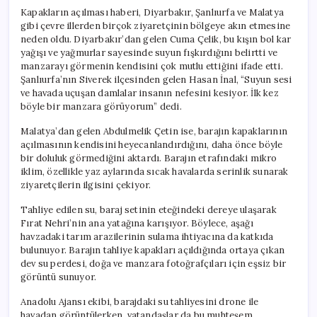
Kapakların açılması haberi, Diyarbakır, Şanlıurfa ve Malatya
gibi çevre illerden birçok ziyaretçinin bölgeye akın etmesine
neden oldu. Diyarbakır’dan gelen Cuma Çelik, bu kışın bol kar
yağışı ve yağmurlar sayesinde suyun fışkırdığını belirtti ve
manzarayı görmenin kendisini çok mutlu ettiğini ifade etti.
Şanlıurfa’nın Siverek ilçesinden gelen Hasan İnal, “Suyun sesi
ve havada uçuşan damlalar insanın nefesini kesiyor. İlk kez
böyle bir manzara görüyorum” dedi.
Malatya’dan gelen Abdulmelik Çetin ise, barajın kapaklarının
açılmasının kendisini heyecanlandırdığını, daha önce böyle
bir doluluk görmediğini aktardı. Barajın etrafındaki mikro
iklim, özellikle yaz aylarında sıcak havalarda serinlik sunarak
ziyaretçilerin ilgisini çekiyor.
Tahliye edilen su, baraj setinin eteğindeki dereye ulaşarak
Fırat Nehri’nin ana yatağına karışıyor. Böylece, aşağı
havzadaki tarım arazilerinin sulama ihtiyacına da katkıda
bulunuyor. Barajın tahliye kapakları açıldığında ortaya çıkan
dev su perdesi, doğa ve manzara fotoğrafçıları için eşsiz bir
görüntü sunuyor.
Anadolu Ajansı ekibi, barajdaki su tahliyesini drone ile
havadan görüntülerken, vatandaşlar da bu muhteşem