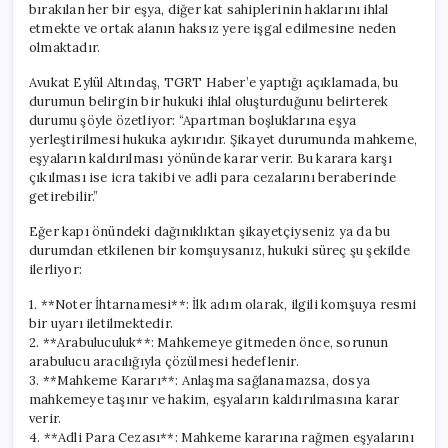
bırakılan her bir eşya, diğer kat sahiplerinin haklarını ihlal
etmekte ve ortak alanın haksız yere işgal edilmesine neden
olmaktadır.
Avukat Eylül Altındaş, TGRT Haber’e yaptığı açıklamada, bu
durumun belirgin bir hukuki ihlal oluşturduğunu belirterek
durumu şöyle özetliyor: “Apartman boşluklarına eşya
yerleştirilmesi hukuka aykırıdır. Şikayet durumunda mahkeme,
eşyaların kaldırılması yönünde karar verir. Bu karara karşı
çıkılması ise icra takibi ve adli para cezalarını beraberinde
getirebilir.”
Eğer kapı önündeki dağınıklıktan şikayetçiyseniz ya da bu
durumdan etkilenen bir komşuysanız, hukuki süreç şu şekilde
ilerliyor:
1. **Noter İhtarnamesi**: İlk adım olarak, ilgili komşuya resmi
bir uyarı iletilmektedir.
2. **Arabuluculuk**: Mahkemeye gitmeden önce, sorunun
arabulucu aracılığıyla çözülmesi hedeflenir.
3. **Mahkeme Kararı**: Anlaşma sağlanamazsa, dosya
mahkemeye taşınır ve hakim, eşyaların kaldırılmasına karar
verir.
4. **Adli Para Cezası**: Mahkeme kararına rağmen eşyalarını