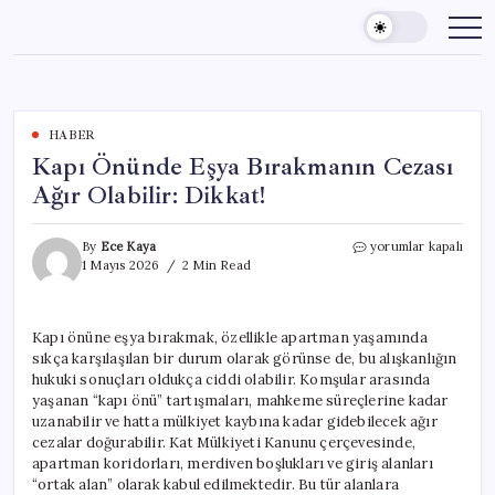
Skip
to
content
HABER
Kapı Önünde Eşya Bırakmanın Cezası
Ağır Olabilir: Dikkat!
Kapı
By
Ece Kaya
yorumlar kapalı
Önünde
1 Mayıs 2026
2 Min Read
Eşya
Bırakmanın
Cezası
Kapı önüne eşya bırakmak, özellikle apartman yaşamında
Ağır
sıkça karşılaşılan bir durum olarak görünse de, bu alışkanlığın
Olabilir:
Dikkat!
hukuki sonuçları oldukça ciddi olabilir. Komşular arasında
için
yaşanan “kapı önü” tartışmaları, mahkeme süreçlerine kadar
uzanabilir ve hatta mülkiyet kaybına kadar gidebilecek ağır
cezalar doğurabilir. Kat Mülkiyeti Kanunu çerçevesinde,
apartman koridorları, merdiven boşlukları ve giriş alanları
“ortak alan” olarak kabul edilmektedir. Bu tür alanlara