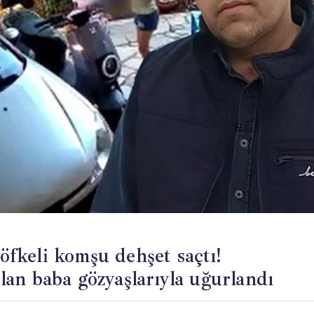
 öfkeli komşu dehşet saçtı!
an baba gözyaşlarıyla uğurlandı