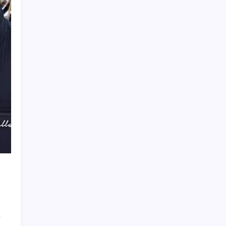
ABD ile ticaret gerilimine rağmen artış: Çin
malları tüm dünyayı sarıyor
Erdoğan’dan AKP teşkilatına ‘süreç’
talimatı: ‘Genel af yok, kişiye özel statü yok,
bunu anlatın’
WhatsApp’ta Küresel Kaos: Milyonlarca
Hesap Neden Kapatıldı?
YENİ Parti lideri Özgür Özel’den MYK
toplantısı
Canan Kaftancıoğlu’ndan Eren Ali Bingöl’e
sert çıkış
Cem Küçük’ün gözaltına alınmasının
ardından gözler TGRT’ye çevrildi: ‘Program
partnerlerinden bir kişi daha gidecek’
En düşük emekli aylığına zam Resmi
Gazete’de yayımlandı
Tesla, 10 milyonuncu elektrikli otomobilini