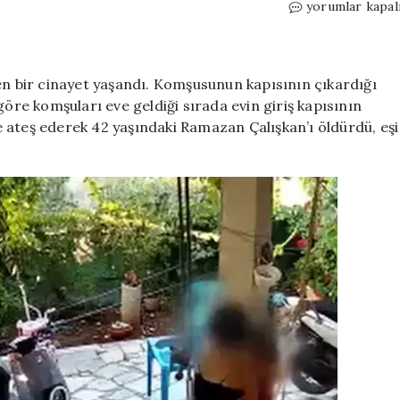
Kapı
yorumlar kapal
gıcırtısından
rahatsız
olan
öfkeli
en bir cinayet yaşandı. Komşusunun kapısının çıkardığı
komşu
göre komşuları eve geldiği sırada evin giriş kapısının
dehşet
ile ateş ederek 42 yaşındaki Ramazan Çalışkan’ı öldürdü, eşi
saçtı!
Çocuklarının
gözü
önünde
vurulan
baba
gözyaşlarıyla
uğurlandı
için