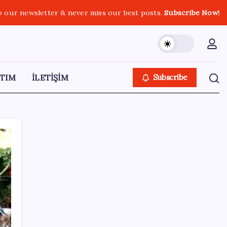
o our newsletter & never miss our best posts.
Subscribe Now!
TIM
İLETİŞİM
Subscribe
SON YAZILAR
Redmi 17 ve 17 5G 7.500 mAh Batarya ile
Tanıtıldı