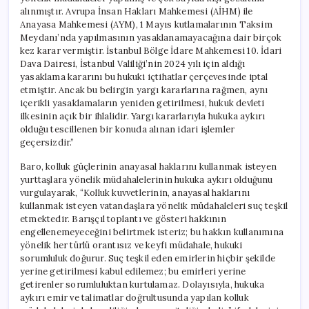
alınmıştır. Avrupa İnsan Hakları Mahkemesi (AİHM) ile
Anayasa Mahkemesi (AYM), 1 Mayıs kutlamalarının Taksim
Meydanı’nda yapılmasının yasaklanamayacağına dair birçok
kez karar vermiştir. İstanbul Bölge İdare Mahkemesi 10. İdari
Dava Dairesi, İstanbul Valiliği’nin 2024 yılı için aldığı
yasaklama kararını bu hukuki içtihatlar çerçevesinde iptal
etmiştir. Ancak bu belirgin yargı kararlarına rağmen, aynı
içerikli yasaklamaların yeniden getirilmesi, hukuk devleti
ilkesinin açık bir ihlalidir. Yargı kararlarıyla hukuka aykırı
olduğu tescillenen bir konuda alınan idari işlemler
geçersizdir.”
Baro, kolluk güçlerinin anayasal haklarını kullanmak isteyen
yurttaşlara yönelik müdahalelerinin hukuka aykırı olduğunu
vurgulayarak, “Kolluk kuvvetlerinin, anayasal haklarını
kullanmak isteyen vatandaşlara yönelik müdahaleleri suç teşkil
etmektedir. Barışçıl toplantı ve gösteri hakkının
engellenemeyeceğini belirtmek isteriz; bu hakkın kullanımına
yönelik her türlü orantısız ve keyfi müdahale, hukuki
sorumluluk doğurur. Suç teşkil eden emirlerin hiçbir şekilde
yerine getirilmesi kabul edilemez; bu emirleri yerine
getirenler sorumluluktan kurtulamaz. Dolayısıyla, hukuka
aykırı emir ve talimatlar doğrultusunda yapılan kolluk