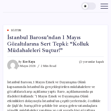
Skip
to
content
EĞITIM
İstanbul Barosu’ndan 1 Mayıs
Gözaltılarına Sert Tepki: “Kolluk
Müdahaleleri Suçtur!”
İstanbul
By
Ece Kaya
yorumlar kapalı
Barosu’ndan
1 Mayıs 2026
2 Min Read
1
Mayıs
Gözaltılarına
İstanbul Barosu, 1 Mayıs Emek ve Dayanışma Günü
Sert
kapsamında İstanbul’da gerçekleştirilen müdahalelere ve
Tepki:
“Kolluk
gözaltılara karşı açıklama yaptı. Baro, açıklamasında şu
Müdahaleleri
ifadeleri kullandı: “1 Mayıs Emek ve Dayanışma Günü
Suçtur!”
etkinlikleri dolayısıyla İstanbul’un çeşitli yerlerinde, özellikle
için
de Şişli’de, barışçıl bir şekilde bir araya gelen vatandaşlara
yönelik müdahaleler yapılmış ve çok sayıda kişi gözaltına