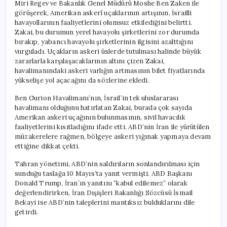
Miri Regev ve Bakanlık Genel Müdürü Moshe Ben Zaken ile
görüşerek, Amerikan askerî uçaklarının artışının, İsrailli
havayollarının faaliyetlerini olumsuz etkilediğini belirtti.
Zakai, bu durumun yerel havayolu şirketlerini zor durumda
bırakıp, yabancı havayolu şirketlerinin ilgisini azalttığını
vurguladı. Uçakların askeri üslerde tutulması halinde büyük
zararlarla karşılaşacaklarının altını çizen Zakai,
havalimanındaki askeri varlığın artmasının bilet fiyatlarında
yükselişe yol açacağını da sözlerine ekledi.
Ben Gurion Havalimanı’nın, İsrail’in tek uluslararası
havalimanı olduğunu hatırlatan Zakai, burada çok sayıda
Amerikan askeri uçağının bulunmasının, sivil havacılık
faaliyetlerini kısıtladığını ifade etti. ABD’nin İran ile yürütülen
müzakerelere rağmen, bölgeye askeri yığınak yapmaya devam
ettiğine dikkat çekti.
Tahran yönetimi, ABD’nin saldırıların sonlandırılması için
sunduğu taslağa 10 Mayıs’ta yanıt vermişti. ABD Başkanı
Donald Trump, İran’ın yanıtını “kabul edilemez” olarak
değerlendirirken, İran Dışişleri Bakanlığı Sözcüsü İsmail
Bekayi ise ABD’nin taleplerini mantıksız bulduklarını dile
getirdi.