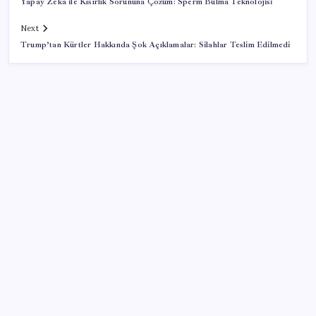
Yapay Zeka ile Kısırlık Sorununa Çözüm: Sperm Bulma Teknolojisi
Next
Trump’tan Kürtler Hakkında Şok Açıklamalar: Silahlar Teslim Edilmedi
SON YAZILAR
WhatsApp’ta Küresel Kaos: Milyonlarca Hesap
Neden Kapatıldı?
YENİ Parti lideri Özgür Özel’den MYK toplantısı
Canan Kaftancıoğlu’ndan Eren Ali Bingöl’e sert çıkış
Cem Küçük’ün gözaltına alınmasının ardından