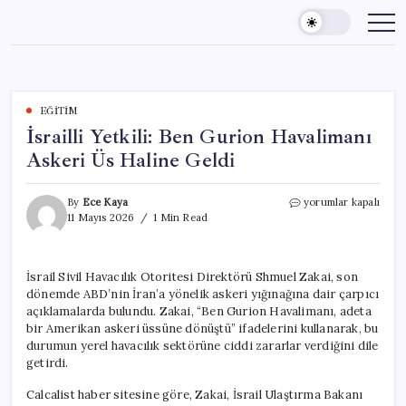
Skip
to
content
EĞITIM
İsrailli Yetkili: Ben Gurion Havalimanı
Askeri Üs Haline Geldi
İsrailli
By
Ece Kaya
yorumlar kapalı
Yetkili:
11 Mayıs 2026
1 Min Read
Ben
Gurion
Havalimanı
İsrail Sivil Havacılık Otoritesi Direktörü Shmuel Zakai, son
Askeri
dönemde ABD’nin İran’a yönelik askeri yığınağına dair çarpıcı
Üs
Haline
açıklamalarda bulundu. Zakai, “Ben Gurion Havalimanı, adeta
Geldi
bir Amerikan askeri üssüne dönüştü” ifadelerini kullanarak, bu
için
durumun yerel havacılık sektörüne ciddi zararlar verdiğini dile
getirdi.
Calcalist haber sitesine göre, Zakai, İsrail Ulaştırma Bakanı