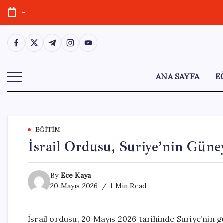
Skip
-
to
content
https://www.facebook.com/
https://twitter.com/
https://t.me/
https://www.instagram.com/
https://youtube.com/
ANA SAYFA
E
EĞITIM
İsrail Ordusu, Suriye’nin Güney
By
Ece Kaya
20 Mayıs 2026
1 Min Read
İsrail ordusu, 20 Mayıs 2026 tarihinde Suriye’ni