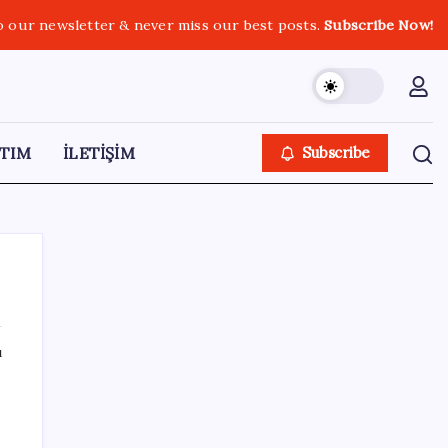
o our newsletter & never miss our best posts.
Subscribe Now!
TIM
İLETİŞİM
Subscribe
ı
SON YAZILAR
WhatsApp’ta Küresel Kaos: Milyonlarca
Hesap Neden Kapatıldı?