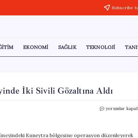
Subscribe t
ĞİTİM
EKONOMİ
SAĞLIK
TEKNOLOJİ
TANI
inde İki Sivili Gözaltına Aldı
İsrail
yorumlar kapal
Ordusu,
Suriye’nin
Güneyinde
İki
n güneyindeki Kuneytra bölgesine operasyon düzenleyerek