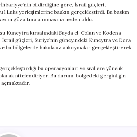
Sivili
-İhbariyye’nin bildirdiğine göre, İsrail güçleri,
Gözaltına
l Luks yerleşimlerine baskın gerçekleştirdi. Bu baskın
Aldı
 sivilin gözaltına alınmasına neden oldu.
için
usu Kuneytra kırsalındaki Sayda el-Colan ve Kodena
. İsrail güçleri, Suriye’nin güneyindeki Kuneytra ve Dera
k ve bu bölgelerde hukuksuz alıkoymalar gerçekleştirerek
gerçekleştirdiği bu operasyonları ve sivillere yönelik
i olarak nitelendiriyor. Bu durum, bölgedeki gerginliğin
l açmaktadır.