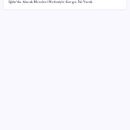
Iğdır’da Alacak Meselesi Nedeniyle Kavga: İki Yaralı
SON YAZILAR
WhatsApp’ta Küresel Kaos: Milyonlarca Hesap
Neden Kapatıldı?
YENİ Parti lideri Özgür Özel’den MYK toplantısı
Canan Kaftancıoğlu’ndan Eren Ali Bingöl’e sert çıkış
Cem Küçük’ün gözaltına alınmasının ardından
gözler TGRT’ye çevrildi: ‘Program partnerlerinden
bir kişi daha gidecek’