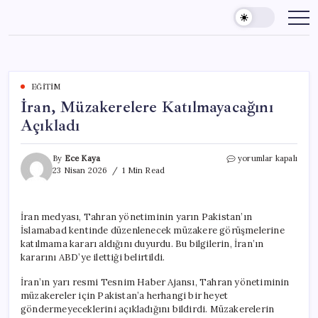
Skip
to
content
EĞITIM
İran, Müzakerelere Katılmayacağını
Açıkladı
İran,
By
Ece Kaya
yorumlar kapalı
Müzakerelere
23 Nisan 2026
1 Min Read
Katılmayacağını
Açıkladı
için
İran medyası, Tahran yönetiminin yarın Pakistan’ın
İslamabad kentinde düzenlenecek müzakere görüşmelerine
katılmama kararı aldığını duyurdu. Bu bilgilerin, İran’ın
kararını ABD’ye ilettiği belirtildi.
İran’ın yarı resmi Tesnim Haber Ajansı, Tahran yönetiminin
müzakereler için Pakistan’a herhangi bir heyet
göndermeyeceklerini açıkladığını bildirdi. Müzakerelerin