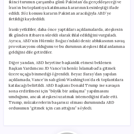
ikinci turunun çarşamba günü Pakistan’da gerçekleşeceği ve
İran’ın bu toplantıya katılmama kararının kesinleştiği ifade
edildi. Söz konusu kararın Pakistan aracılığıyla ABD’ye
iletildiği kaydedildi.
İranlı yetkililer, daha önce yaptıkları açıklamalarda, ateşkesin
ilk günden itibaren sürekli olarak ihlal edildiğini vurguladı.
Ayrıca, ABD’nin Hürmüz Boğazı’ndaki deniz ablukasının savaş
provokasyonu olduğunu ve bu durumun ateşkesi ihlal anlamına
geldiğini dile getirdiler.
Diğer yandan, ABD heyetine başkanlık etmesi beklenen
Başkan Yardımcısı JD Vance’in henüz İslamabad’a gitmek
üzere uçağa binmediği öğrenildi. Beyaz Saray’dan yapılan
açıklamada, Vance’in salı günü Washington’da ek toplantılara
katılacağı belirtildi. ABD Başkanı Donald Trump ise savaşın
sona erdirilmesi için “büyük bir anlaşma” yapılmasını
umduğunu, ancak ateşkesi uzatmak istemediğini ifade etti.
Trump, müzakerelerin başarısız olması durumunda ABD
ordusunun “gitmek için can attığını” söyledi.