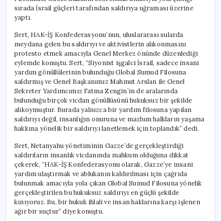
için
sırada İsrail güçleri tarafından saldırıya uğraması üzerine
yaptı.
Sert, HAK-İŞ Konfederasyonu’nun, uluslararası sularda
meydana gelen bu saldırıyı ve aktivistlerin alıkonmasını
protesto etmek amacıyla Genel Merkez önünde düzenlediği
eylemde konuştu. Sert, “Siyonist işgalci İsrail, sadece insani
yardım gönüllülerinin bulunduğu Global Sumud Filosuna
saldırmış ve Genel Başkanımız Mahmut Arslan ile Genel
Sekreter Yardımcımız Fatma Zengin’in de aralarında
bulunduğu birçok vicdan gönüllüsünü hukuksuz bir şekilde
alıkoymuştur. Burada yalnızca bir yardım filosuna yapılan
saldırıyı değil, insanlığın onuruna ve mazlum halkların yaşama
hakkına yönelik bir saldırıyı lanetlemek için toplandık” dedi.
Sert, Netanyahu yönetiminin Gazze’de gerçekleştirdiği
saldırıların insanlık vicdanında mahkum olduğuna dikkat
çekerek, “HAK-İŞ Konfederasyonu olarak, Gazze’ye insani
yardım ulaştırmak ve ablukanın kaldırılması için çağrıda
bulunmak amacıyla yola çıkan Global Sumud Filosuna yönelik
gerçekleştirilen bu hukuksuz saldırıyı en güçlü şekilde
kınıyoruz. Bu, bir hukuk ihlali ve insan haklarına karşı işlenen
ağır bir suçtur” diye konuştu.