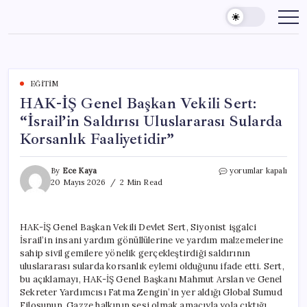
Skip
to
content
EĞITIM
HAK-İŞ Genel Başkan Vekili Sert:
“İsrail’in Saldırısı Uluslararası Sularda
Korsanlık Faaliyetidir”
HAK-
By
Ece Kaya
yorumlar kapalı
İŞ
20 Mayıs 2026
2 Min Read
Genel
Başkan
Vekili
HAK-İŞ Genel Başkan Vekili Devlet Sert, Siyonist işgalci
Sert:
İsrail’in insani yardım gönüllülerine ve yardım malzemelerine
“İsrail’in
Saldırısı
sahip sivil gemilere yönelik gerçekleştirdiği saldırının
Uluslararası
uluslararası sularda korsanlık eylemi olduğunu ifade etti. Sert,
Sularda
bu açıklamayı, HAK-İŞ Genel Başkanı Mahmut Arslan ve Genel
Korsanlık
Sekreter Yardımcısı Fatma Zengin’in yer aldığı Global Sumud
Faaliyetidir”
Filosunun, Gazze halkının sesi olmak amacıyla yola çıktığı