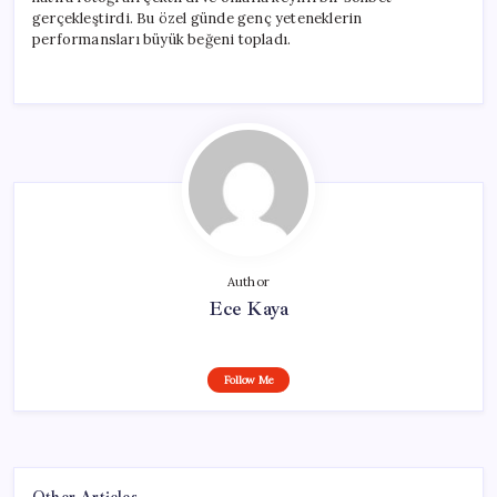
için
gerçekleştirdi. Bu özel günde genç yeteneklerin
performansları büyük beğeni topladı.
Author
Ece Kaya
Follow Me
Other Articles