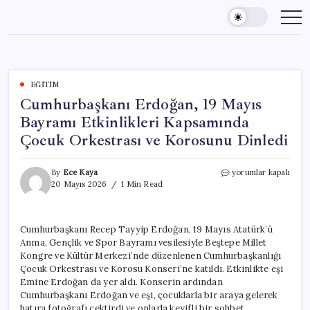
Skip
to
content
EĞITIM
Cumhurbaşkanı Erdoğan, 19 Mayıs
Bayramı Etkinlikleri Kapsamında
Çocuk Orkestrası ve Korosunu Dinledi
Cumhurbaşkanı
By
Ece Kaya
yorumlar kapalı
Erdoğan,
20 Mayıs 2026
1 Min Read
19
Mayıs
Bayramı
Cumhurbaşkanı Recep Tayyip Erdoğan, 19 Mayıs Atatürk’ü
Etkinlikleri
Anma, Gençlik ve Spor Bayramı vesilesiyle Beştepe Millet
Kapsamında
Çocuk
Kongre ve Kültür Merkezi’nde düzenlenen Cumhurbaşkanlığı
Orkestrası
Çocuk Orkestrası ve Korosu Konseri’ne katıldı. Etkinlikte eşi
ve
Emine Erdoğan da yer aldı. Konserin ardından
Korosunu
Cumhurbaşkanı Erdoğan ve eşi, çocuklarla bir araya gelerek
Dinledi
hatıra fotoğrafı çektirdi ve onlarla keyifli bir sohbet