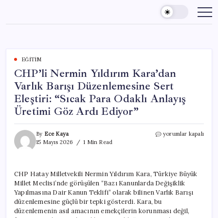
Skip
to
content
EĞITIM
CHP’li Nermin Yıldırım Kara’dan
Varlık Barışı Düzenlemesine Sert
Eleştiri: “Sıcak Para Odaklı Anlayış
Üretimi Göz Ardı Ediyor”
CHP’li
By
Ece Kaya
yorumlar kapalı
Nermin
15 Mayıs 2026
1 Min Read
Yıldırım
Kara’dan
Varlık
CHP Hatay Milletvekili Nermin Yıldırım Kara, Türkiye Büyük
Barışı
Millet Meclisi’nde görüşülen “Bazı Kanunlarda Değişiklik
Düzenlemesine
Sert
Yapılmasına Dair Kanun Teklifi” olarak bilinen Varlık Barışı
Eleştiri:
düzenlemesine güçlü bir tepki gösterdi. Kara, bu
“Sıcak
düzenlemenin asıl amacının emekçilerin korunması değil,
Para