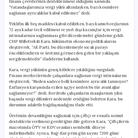
finans çevrelerinin desteklenmesi olduğunu savundu.
Odaklı
“Vatandaşlarımıza vergi yükü altındayken, bazı kesimlere
Anlayış
sağlanan ayrıcalıklar kabul edilemez” dedi.
Üretimi
Göz
Teklifin ilk beş maddesi kabul edilirken, bazı kamu borçlarının
Ardı
72 aya kadar tecil edilmesi ve yurt dışı kazançlar için vergi
Ediyor”
istisnalarının sağlanması gibi düzenlemeler gündeme geldi.
için
CHP Milletvekili Kara, hükümetin ekonomi politikalarını
eleştirerek, “AK Parti, bu düzenlemeyle sıcak parayı
önceliklendiren ve üretimi görmezden gelen bir yaklaşım
sergilemektedir” ifadelerini kullandı.
Kara, vergi yükünün geniş kitlelere yıkıldığını vurguladı.
Finans merkezlerinde çalışanlara sağlanan vergi istisnalarını
eleştirerek, “Neden sadece belli kesimlere ayrıcalık tanınıyor?
Enflasyon karşısında ezilen işçiye neden bu tür avantajlar
sağlanmıyor?” dedi. Bordrolu çalışanların maaşlarının yılın
başında vergi dilimleri nedeniyle eridiğini belirten Kara, bu
durumun adaletle bağdaşmadığını ifade etti.
Üretimin devamlılığını sağlamak için çiftçi ve esnafa somut
desteklerin verilmesi gerektiğini dile getiren Kara, “Çiftçilerin
mazotunda ÖTV ve KDV oranları sembolik düzeye
indirilmelidir. Ayrıca, Bağ-Kur prim gün sayısı 7200 güne