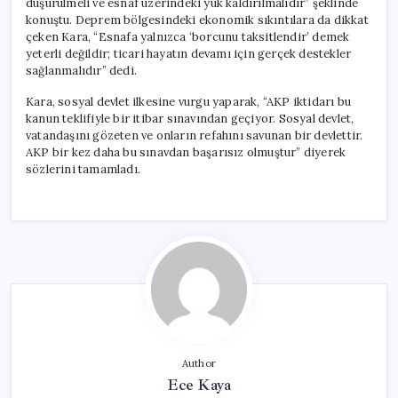
düşürülmeli ve esnaf üzerindeki yük kaldırılmalıdır” şeklinde
konuştu. Deprem bölgesindeki ekonomik sıkıntılara da dikkat
çeken Kara, “Esnafa yalnızca ‘borcunu taksitlendir’ demek
yeterli değildir; ticari hayatın devamı için gerçek destekler
sağlanmalıdır” dedi.
Kara, sosyal devlet ilkesine vurgu yaparak, “AKP iktidarı bu
kanun teklifiyle bir itibar sınavından geçiyor. Sosyal devlet,
vatandaşını gözeten ve onların refahını savunan bir devlettir.
AKP bir kez daha bu sınavdan başarısız olmuştur” diyerek
sözlerini tamamladı.
Author
Ece Kaya