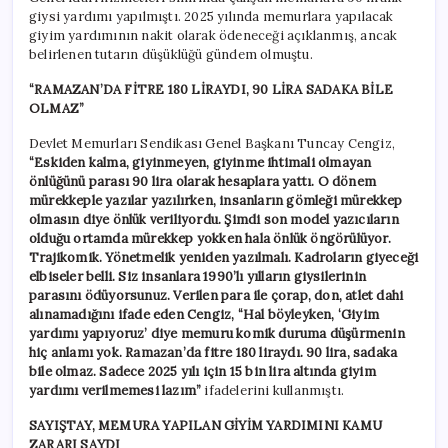
giysi yardımı yapılmıştı. 2025 yılında memurlara yapılacak
giyim yardımının nakit olarak ödeneceği açıklanmış, ancak
belirlenen tutarın düşüklüğü gündem olmuştu.
“RAMAZAN’DA FİTRE 180 LİRAYDI, 90 LİRA SADAKA BİLE
OLMAZ”
Devlet Memurları Sendikası Genel Başkanı Tuncay Cengiz,
“Eskiden kalma, giyinmeyen, giyinme ihtimali olmayan
önlüğünü parası 90 lira olarak hesaplara yattı. O dönem
mürekkeple yazılar yazılırken, insanların gömleği mürekkep
olmasın diye önlük veriliyordu. Şimdi son model yazıcıların
olduğu ortamda mürekkep yokken hala önlük öngörülüyor.
Trajikomik. Yönetmelik yeniden yazılmalı. Kadroların giyeceği
elbiseler belli. Siz insanlara 1990’lı yılların giysilerinin
parasını ödüyorsunuz.
Verilen para ile çorap, don, atlet dahi
alınamadığını ifade eden Cengiz, “Hal böyleyken, ‘Giyim
yardımı yapıyoruz’ diye memuru komik duruma düşürmenin
hiç anlamı yok. Ramazan’da fitre 180 liraydı. 90 lira, sadaka
bile olmaz. Sadece 2025 yılı için 15 bin lira altında giyim
yardımı verilmemesi lazım”
ifadelerini kullanmıştı.
SAYIŞTAY, MEMURA YAPILAN GİYİM YARDIMINI KAMU
ZARARI SAYDI