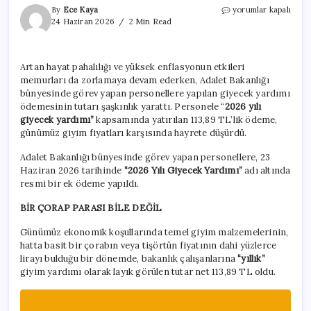
Bakanlık
By
Ece Kaya
yorumlar kapalı
çalışanlarına
24 Haziran 2026
2 Min Read
yapılan
giysi
yardımı
Artan hayat pahalılığı ve yüksek enflasyonun etkileri
hayret
memurları da zorlamaya devam ederken, Adalet Bakanlığı
ettirdi
için
bünyesinde görev yapan personellere yapılan giyecek yardımı
ödemesinin tutarı şaşkınlık yarattı. Personele “
2026 yılı
giyecek yardımı”
kapsamında yatırılan 113,89 TL’lik ödeme,
günümüz giyim fiyatları karşısında hayrete düşürdü.
Adalet Bakanlığı bünyesinde görev yapan personellere, 23
Haziran 2026 tarihinde
“2026 Yılı Giyecek Yardımı”
adı altında
resmi bir ek ödeme yapıldı.
BİR ÇORAP PARASI BİLE DEĞİL
Günümüz ekonomik koşullarında temel giyim malzemelerinin,
hatta basit bir çorabın veya tişörtün fiyatının dahi yüzlerce
lirayı bulduğu bir dönemde, bakanlık çalışanlarına
“yıllık”
giyim yardımı olarak layık görülen tutar net 113,89 TL oldu.