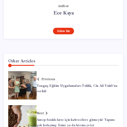
Author
Ece Kaya
Follow Me
Other Articles
Previous
Tonguç Eğitim Uygulamaları Ödülü, Cin Ali Vakfı’na
verildi
Next
Antep fıstıklı latte için kahvecilere gitmeyin! Yapımı
çok kolaymış: Ezme ya da krema yeter