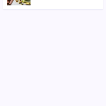
SON YAZILAR
ABD’de kısa vadeli enflasyon beklentisi geriledi
Piyasaların merakla beklediği veri açıklandı: Altın ve
gümüş fiyatları uçuşa geçti
Redmi 17 ve 17 5G 7.500 mAh Batarya ile Tanıtıldı
ABD ile ticaret gerilimine rağmen artış: Çin malları
tüm dünyayı sarıyor
Erdoğan’dan AKP teşkilatına ‘süreç’ talimatı: ‘Genel