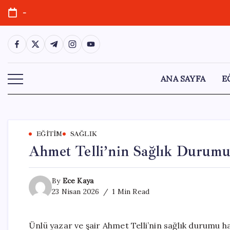
Skip
-
to
content
https://www.facebook.com/
https://twitter.com/
https://t.me/
https://www.instagram.com/
https://youtube.com/
ANA SAYFA
E
EĞITIM
SAĞLIK
Ahmet Telli’nin Sağlık Durum
By
Ece Kaya
23 Nisan 2026
1 Min Read
Ünlü yazar ve şair Ahmet Telli’nin sağlık durumu hak