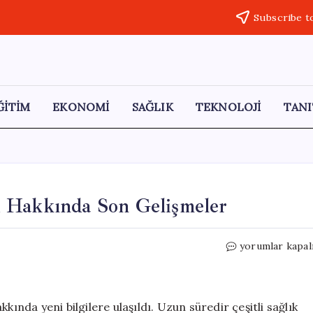
Subscribe t
ĞİTİM
EKONOMİ
SAĞLIK
TEKNOLOJİ
TANI
u Hakkında Son Gelişmeler
Ahmet
yorumlar kapal
Telli’nin
Sağlık
Durumu
Hakkında
kında yeni bilgilere ulaşıldı. Uzun süredir çeşitli sağlık