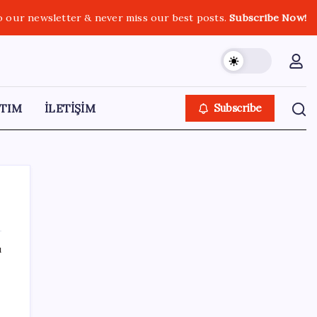
o our newsletter & never miss our best posts.
Subscribe Now!
TIM
İLETİŞİM
Subscribe
ı
SON YAZILAR
Erdoğan’dan AKP teşkilatına ‘süreç’
talimatı: ‘Genel af yok, kişiye özel statü yok,