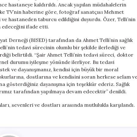
Son
nce hastaneye kaldırıldı. Ancak yapılan müdahalelerin
Gelişmeler
. İlke TV’nin haberine göre, fotoğraf sanatçısı Mehmet
için
 ve hastaneden taburcu edildiğini duyurdu. Özer, Telli’nin
edeceğini ifade etti.
yat Derneği (BISED) tarafından da Ahmet Telli’nin sağlık
lli’nin tedavi sürecinin olumlu bir şekilde ilerlediği ve
ği belirtildi. “Şair Ahmet Telli’nin tedavi süreci, doktor
nel durumu iyileşme yönünde ilerliyor. Bu tedavi
stek ve dayanışmanız, kendisi için büyük bir moral
 okurlarına, dostlarına ve kendisini soran herkese selam v
ına gösterdiğiniz dayanışma için teşekkür ederiz. Sağlık
rımız tarafından yapılmaya devam edecektir” denildi.
arı, sevenleri ve dostları arasında mutlulukla karşılandı.