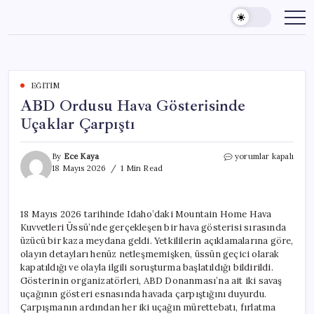
Skip
to
content
EĞITIM
ABD Ordusu Hava Gösterisinde
Uçaklar Çarpıştı
ABD
By
Ece Kaya
yorumlar kapalı
Ordusu
18 Mayıs 2026
1 Min Read
Hava
Gösterisinde
Uçaklar
18 Mayıs 2026 tarihinde Idaho’daki Mountain Home Hava
Çarpıştı
Kuvvetleri Üssü’nde gerçekleşen bir hava gösterisi sırasında
için
üzücü bir kaza meydana geldi. Yetkililerin açıklamalarına göre,
olayın detayları henüz netleşmemişken, üssün geçici olarak
kapatıldığı ve olayla ilgili soruşturma başlatıldığı bildirildi.
Gösterinin organizatörleri, ABD Donanması’na ait iki savaş
uçağının gösteri esnasında havada çarpıştığını duyurdu.
Çarpışmanın ardından her iki uçağın mürettebatı, fırlatma