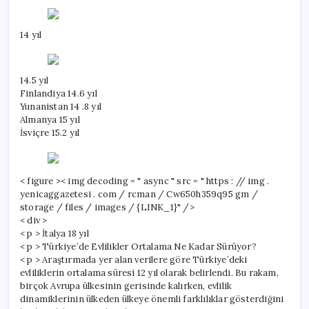
14 yıl
14.5 yıl
Finlandiya 14.6 yıl
Yunanistan 14 .8 yıl
Almanya 15 yıl
İsviçre 15.2 yıl
< figure >< img decoding = " async " src = " https : // img .
yenicaggazetesi . com / rcman / Cw650h359q95 gm /
storage / files / images / {LINK_1}" />
< div >
< p > İtalya 18 yıl
< p > Türkiye’de Evlilikler Ortalama Ne Kadar Sürüyor?
< p > Araştırmada yer alan verilere göre Türkiye’deki
evliliklerin ortalama süresi 12 yıl olarak belirlendi. Bu rakam,
birçok Avrupa ülkesinin gerisinde kalırken, evlilik
dinamiklerinin ülkeden ülkeye önemli farklılıklar gösterdiğini