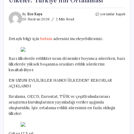
Ülkeler: Türkiye’nin Ortalaması
Evlilik
By
Ece Kaya
yorumlar kapalı
Süreleriyle
20 Haziran 2026
2 Min Read
Dikkat
Çeken
Ülkeler:
Detaylı bilgi için
betnis
adresini inceleyebilirsiniz.
Türkiye’nin
Ortalaması
için
Bazı ülkelerde evlilikler uzun dönemler boyunca sürerken, bazı
ülkelerde yüksek boşanma oranları evlilik sürelerini
kısaltabiliyor.
EN UZUN EVLİLİKLER HANGİ ÜLKEDEN? REKORLAR
AÇIKLANDI
Sıralama, OECD, Eurostat, TÜİK ve çeşitli uluslararası
araştırma kuruluşlarının yayınladığı veriler ışığında
oluşturuldu. İşte ortalama evlilik süresinin en fazla olduğu
ülkeler:
Çekya 12.5 yıl