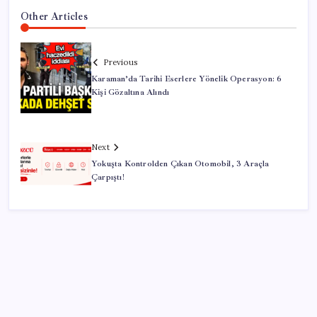
Other Articles
Previous
Karaman’da Tarihi Eserlere Yönelik Operasyon: 6
Kişi Gözaltına Alındı
Next
Yokuşta Kontrolden Çıkan Otomobil, 3 Araçla
Çarpıştı!